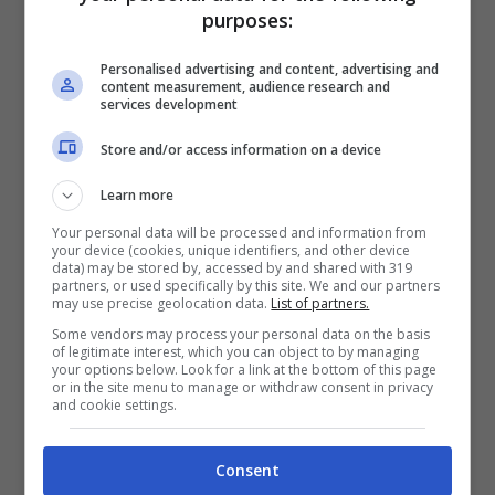
purposes:
Personalised advertising and content, advertising and
content measurement, audience research and
services development
Lillo nelle vesti di “Posaman” e Maccio Capatonda
Store and/or access information on a device
(Youtube)
Learn more
Il regalo è servito.
Che stiate già
Your personal data will be processed and information from
your device (cookies, unique identifiers, and other device
fremendo, o centellinando le puntate per
data) may be stored by, accessed by and shared with 319
partners, or used specifically by this site. We and our partners
non far finire subito un programma molto
may use precise geolocation data.
List of partners.
Some vendors may process your personal data on the basis
atteso, Prime Video ha già in serbo una
of legitimate interest, which you can object to by managing
your options below. Look for a link at the bottom of this page
sorpresa molto gustosa.
Il 7 marzo infatti
or in the site menu to manage or withdraw consent in privacy
and cookie settings.
uscirà la puntata bonus di Lol 2.
Con
molta probabilità l’orario sarà identico a
Consent