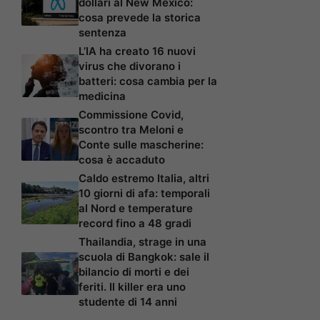
dollari al New Mexico:
cosa prevede la storica
sentenza
L’IA ha creato 16 nuovi
virus che divorano i
batteri: cosa cambia per la
medicina
Commissione Covid,
scontro tra Meloni e
Conte sulle mascherine:
cosa è accaduto
Caldo estremo Italia, altri
10 giorni di afa: temporali
al Nord e temperature
record fino a 48 gradi
Thailandia, strage in una
scuola di Bangkok: sale il
bilancio di morti e dei
feriti. Il killer era uno
studente di 14 anni