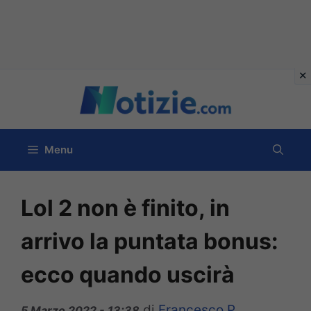
Vai
al
contenuto
Menu
Lol 2 non è finito, in
arrivo la puntata bonus:
ecco quando uscirà
di
Francesco P
5 Marzo 2022 - 13:38