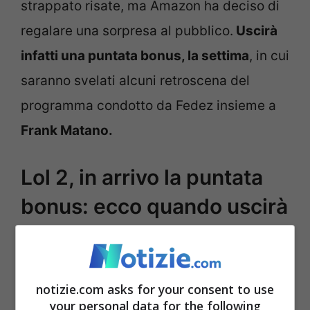
strappato risate, ma Amazon ha deciso di
regalare una sorpresa al pubblico.
Uscirà
infatti una puntata bonus, la settima
, in cui
saranno svelati alcuni retroscena del
programma condotto da Fedez insieme a
Frank Matano.
Lol 2, in arrivo la puntata
bonus: ecco quando uscirà
notizie.com asks for your consent to use
your personal data for the following