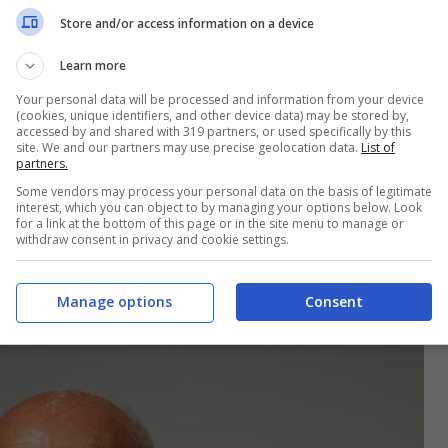
Store and/or access information on a device
i, è quello di ritornare alla ‘Grande Russia’.
Learn more
erra ideologica, ma di una logica di “
potere
Your personal data will be processed and information from your device
(cookies, unique identifiers, and other device data) may be stored by,
eologici
“. Quel
pacifismo
che è stato
accessed by and shared with 319 partners, or used specifically by this
site. We and our partners may use precise geolocation data.
List of
paiono tremendamente indeboliti. In tutto
partners.
Some vendors may process your personal data on the basis of legitimate
rasmettere solamente il
Papa
. Già, proprio la
interest, which you can object to by managing your options below. Look
for a link at the bottom of this page or in the site menu to manage or
ile in quello che sta accadendo.
withdraw consent in privacy and cookie settings.
 di Putin è criminale
“
Manage options
Consent