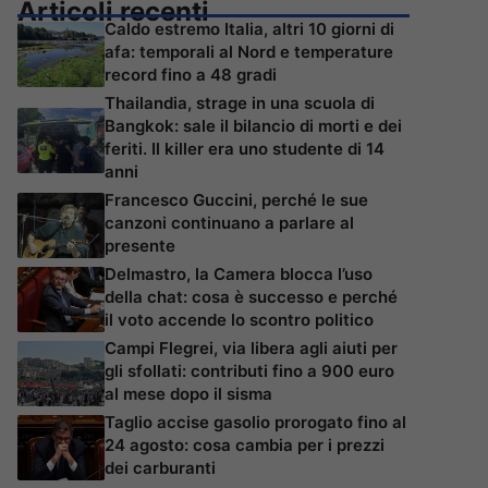
Articoli recenti
Caldo estremo Italia, altri 10 giorni di
afa: temporali al Nord e temperature
record fino a 48 gradi
Thailandia, strage in una scuola di
Bangkok: sale il bilancio di morti e dei
feriti. Il killer era uno studente di 14
anni
Francesco Guccini, perché le sue
canzoni continuano a parlare al
presente
Delmastro, la Camera blocca l’uso
della chat: cosa è successo e perché
il voto accende lo scontro politico
Campi Flegrei, via libera agli aiuti per
gli sfollati: contributi fino a 900 euro
al mese dopo il sisma
Taglio accise gasolio prorogato fino al
24 agosto: cosa cambia per i prezzi
dei carburanti