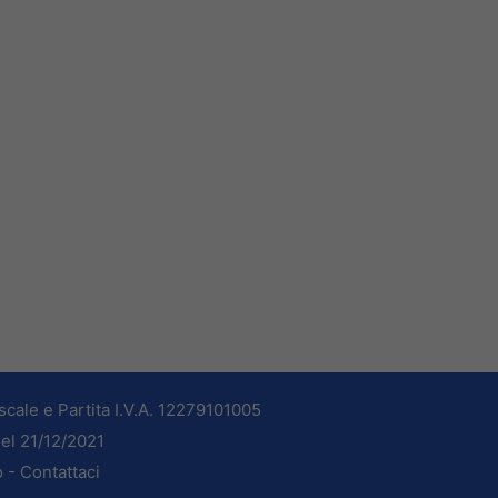
cale e Partita I.V.A. 12279101005
del 21/12/2021
o -
Contattaci