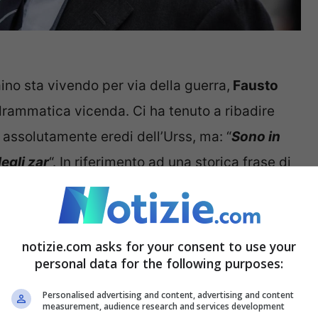
aino sta vivendo per via della guerra,
Fausto
ammatica vicenda. Ci ha tenuto a ribadire
assolutamente eredi dell’Urss, ma: “
Sono in
egli zar
“. In riferimento ad una storica frase di
orendo. Quello nuovo tarda a comparire e in
ferma che siamo dinanzi alla rinascita di
notizie.com asks for your consent to use your
personal data for the following purposes:
nti spese militari: su guerra Ucraina è
Personalised advertising and content, advertising and content
measurement, audience research and services development