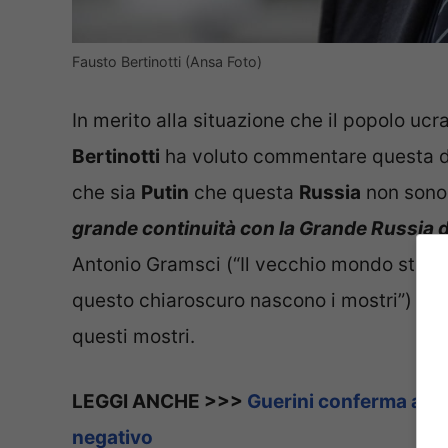
Fausto Bertinotti (Ansa Foto)
In merito alla situazione che il popolo ucr
Bertinotti
ha voluto commentare questa dr
che sia
Putin
che questa
Russia
non sono 
grande continuità con la Grande Russia d
Antonio Gramsci (“Il vecchio mondo sta m
questo chiaroscuro nascono i mostri”) con
questi mostri.
LEGGI ANCHE >>>
Guerini conferma aume
negativo