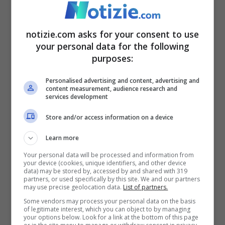
notizie.com asks for your consent to use
Volodymyr Zelensky (Ansa Foto)
your personal data for the following
purposes:
Secondo il giornale ucraino, il commando
Personalised advertising and content, advertising and
ceceno ha subito “
pesanti perdite
” in un
content measurement, audience research and
services development
combattimento avvenuto il
26 febbraio
nei
Store and/or access information on a device
pressi dell’aeroporto di
Gostomel
, nei
pressi di
Kiev
. Secondo le fonti dei servizi
Learn more
Your personal data will be processed and information from
ucraini citati, l’azione è stata possibile
your device (cookies, unique identifiers, and other device
data) may be stored by, accessed by and shared with 319
grazie ad una ‘
soffiata
‘ arrivata da una
partners, or used specifically by this site. We and our partners
may use precise geolocation data.
List of partners.
fonte anonima che si è presentato come un
Some vendors may process your personal data on the basis
of legitimate interest, which you can object to by managing
“
ufficiale dei servizi di sicurezza russi
” che
your options below. Look for a link at the bottom of this page