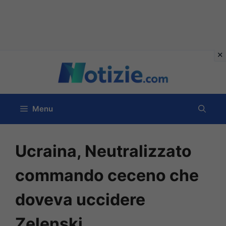
Vai
al
contenuto
Menu
Ucraina, Neutralizzato
commando ceceno che
doveva uccidere
Zelenski