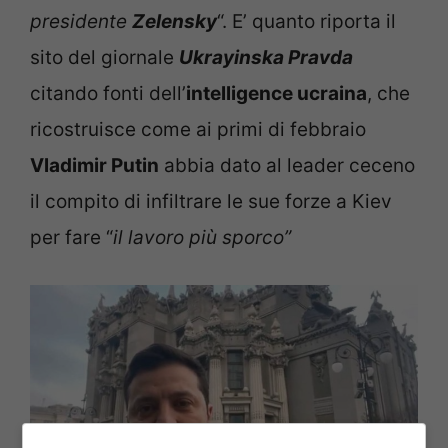
presidente
Zelensky
“. E’ quanto riporta il
sito del giornale
Ukrayinska Pravda
citando fonti dell’
intelligence ucraina
, che
ricostruisce come ai primi di febbraio
Vladimir Putin
abbia dato al leader ceceno
il compito di infiltrare le sue forze a Kiev
per fare “
il lavoro più sporco”