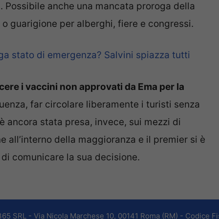
o
. Possibile anche una mancata proroga della
o guarigione per alberghi, fiere e congressi.
ga stato di emergenza? Salvini spiazza tutti
cere i vaccini non approvati da Ema per la
enza, far circolare liberamente i turisti senza
 è ancora stata presa, invece, sui mezzi di
e all’interno della maggioranza e il premier si è
 di comunicare la sua decisione.
365 SRL - Via Nicola Marchese 10, 00141 Roma (RM) - Codice Fis