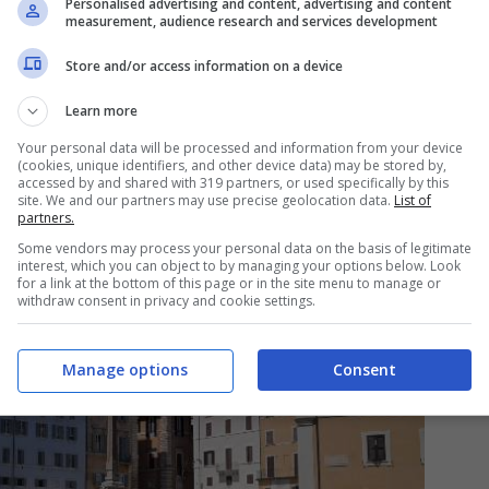
Personalised advertising and content, advertising and content
measurement, audience research and services development
confronto con tutti i partiti e il Cts e presto
Store and/or access information on a device
consentire al nostro Paese di ripartire anche
Learn more
Your personal data will be processed and information from your device
(cookies, unique identifiers, and other device data) may be stored by,
accessed by and shared with 319 partners, or used specifically by this
 per favorire il turismo
site. We and our partners may use precise geolocation data.
List of
partners.
Some vendors may process your personal data on the basis of legitimate
interest, which you can object to by managing your options below. Look
for a link at the bottom of this page or in the site menu to manage or
withdraw consent in privacy and cookie settings.
Manage options
Consent