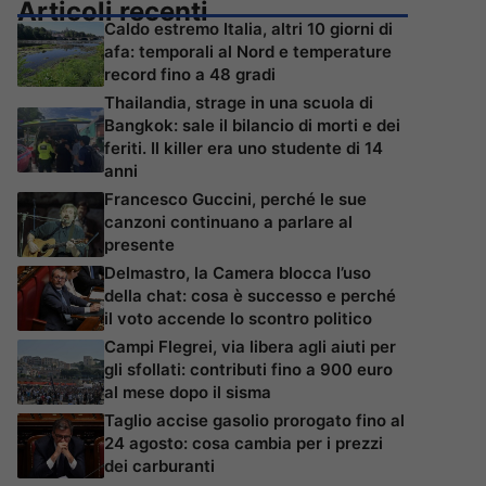
Articoli recenti
Caldo estremo Italia, altri 10 giorni di
afa: temporali al Nord e temperature
record fino a 48 gradi
Thailandia, strage in una scuola di
Bangkok: sale il bilancio di morti e dei
feriti. Il killer era uno studente di 14
anni
Francesco Guccini, perché le sue
canzoni continuano a parlare al
presente
Delmastro, la Camera blocca l’uso
della chat: cosa è successo e perché
il voto accende lo scontro politico
Campi Flegrei, via libera agli aiuti per
gli sfollati: contributi fino a 900 euro
al mese dopo il sisma
Taglio accise gasolio prorogato fino al
24 agosto: cosa cambia per i prezzi
dei carburanti