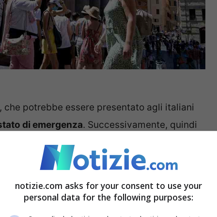
 che potrebbe essere presentato agli italiani
o stato di emergenza
. Successivamente, quindi
izioni per quanto riguarda bar e ristoranti, ma
a qualche giorno.
notizie.com asks for your consent to use your
 calendario delle riaperture: la possibile road-
personal data for the following purposes: