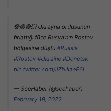
🔴🔴🔴💥 Ukrayna ordusunun
fırlattığı füze Rusya’nın Rostov
bölgesine düştü.
#Russia
#Rostov
#Ukraine
#Donetsk
pic.twitter.com/JZbJIaeE6l
— SceHaber (@scehaber)
February 19, 2022