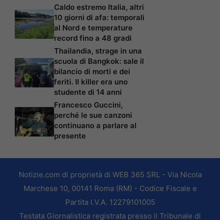
Caldo estremo Italia, altri
10 giorni di afa: temporali
al Nord e temperature
record fino a 48 gradi
Thailandia, strage in una
scuola di Bangkok: sale il
bilancio di morti e dei
feriti. Il killer era uno
studente di 14 anni
Francesco Guccini,
perché le sue canzoni
continuano a parlare al
presente
Notizie.com di proprietà di WEB 365 SRL - Via Nicola
Marchese 10, 00141 Roma (RM) - Codice Fiscale e
Partita I.V.A. 12279101005
Testata Giornalistica registrata presso il Tribunale di