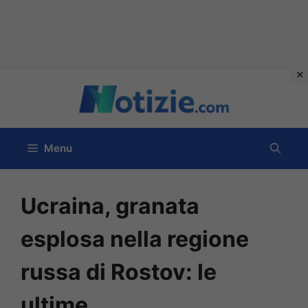
Vai
al
contenuto
Menu
Ucraina, granata
esplosa nella regione
russa di Rostov: le
ultime