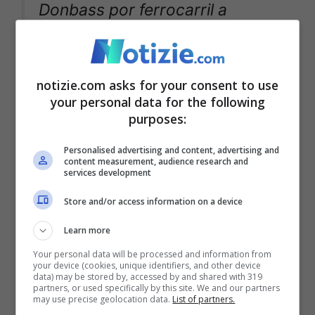
Donbass por ferrocarril a
Rostov, Rusia.
#Rostov
#Donbass
#Russia
#Rusia
notizie.com asks for your consent to use
#Ukraine
#Ucrania
#Donetsk
your personal data for the following
purposes:
pic.twitter.com/nt1w0RpdG7
Personalised advertising and content, advertising and
content measurement, audience research and
services development
— Historiente (@historiente)
Store and/or access information on a device
February 19, 2022
Learn more
Your personal data will be processed and information from
your device (cookies, unique identifiers, and other device
data) may be stored by, accessed by and shared with 319
partners, or used specifically by this site. We and our partners
VIDEO:
#DPR
reports further
may use precise geolocation data.
List of partners.