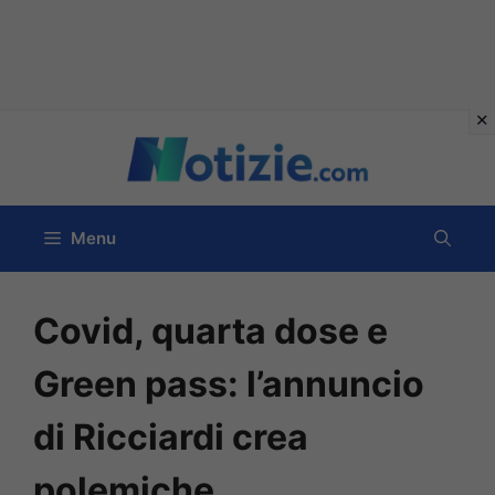
Vai
al
contenuto
Menu
Covid, quarta dose e
Green pass: l’annuncio
di Ricciardi crea
polemiche