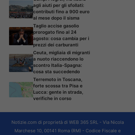
agli aiuti per gli sfollati:
contributi fino a 900 euro
al mese dopo il sisma
Taglio accise gasolio
prorogato fino al 24
agosto: cosa cambia per i
prezzi dei carburanti
Ceuta, migliaia di migranti
a nuoto riaccendono lo
scontro Italia-Spagna:
cosa sta succedendo
Terremoto in Toscana,
forte scossa tra Pisa e
Lucca: gente in strada,
verifiche in corso
Notizie.com di proprietà di WEB 365 SRL - Via Nicola
Marchese 10, 00141 Roma (RM) - Codice Fiscale e