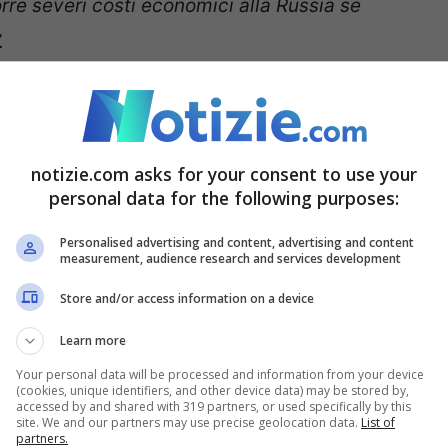
orre severi costi economici alla Russia se
.
 dei testimoni: esulta la James
oltre, ha riferito che volerà in Russia per
notizie.com asks for your consent to use your
personal data for the following purposes:
tin
.
“La strategia deve essere fatta di due
la nostra unità, questo è il fattore che ha più
Personalised advertising and content, advertising and content
measurement, audience research and services development
eva aspettare che essendo diversi avremo preso
Store and/or access information on a device
sempre più uniti. Nella Nato ci sono anche
Learn more
tà anche tra Paesi differenti. Come secondo
Your personal data will be processed and information from your device
della deterrenza con fermezza, non dobbiamo
(cookies, unique identifiers, and other device data) may be stored by,
accessed by and shared with 319 partners, or used specifically by this
non possiamo rinunciare a quelli che sono i
site. We and our partners may use precise geolocation data.
List of
partners.