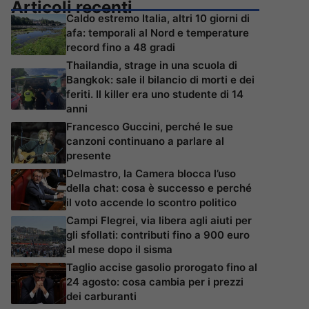
Articoli recenti
Caldo estremo Italia, altri 10 giorni di
afa: temporali al Nord e temperature
record fino a 48 gradi
Thailandia, strage in una scuola di
Bangkok: sale il bilancio di morti e dei
feriti. Il killer era uno studente di 14
anni
Francesco Guccini, perché le sue
canzoni continuano a parlare al
presente
Delmastro, la Camera blocca l’uso
della chat: cosa è successo e perché
il voto accende lo scontro politico
Campi Flegrei, via libera agli aiuti per
gli sfollati: contributi fino a 900 euro
al mese dopo il sisma
Taglio accise gasolio prorogato fino al
24 agosto: cosa cambia per i prezzi
dei carburanti