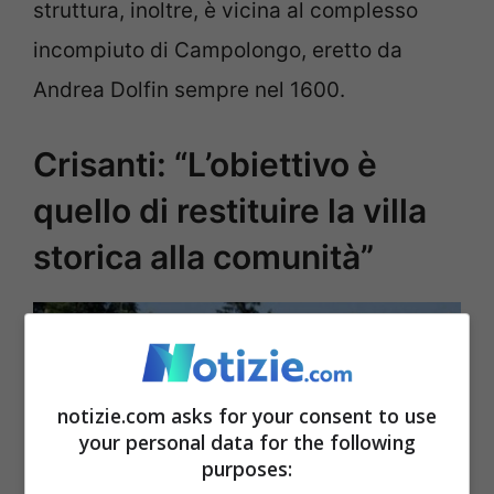
struttura, inoltre, è vicina al complesso
incompiuto di Campolongo, eretto da
Andrea Dolfin sempre nel 1600.
Crisanti: “L’obiettivo è
quello di restituire la villa
storica alla comunità”
notizie.com asks for your consent to use
your personal data for the following
purposes: