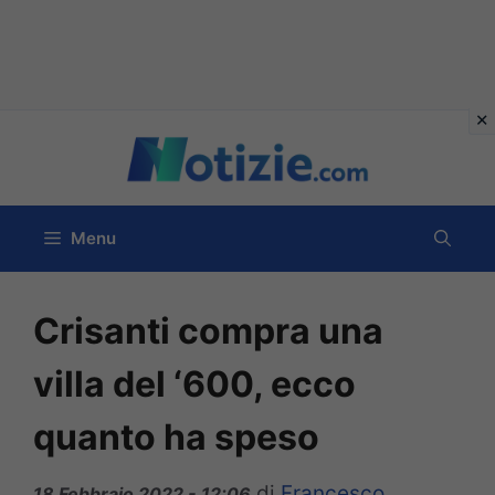
Vai
al
contenuto
Menu
Crisanti compra una
villa del ‘600, ecco
quanto ha speso
di
Francesco
18 Febbraio 2022 - 12:06