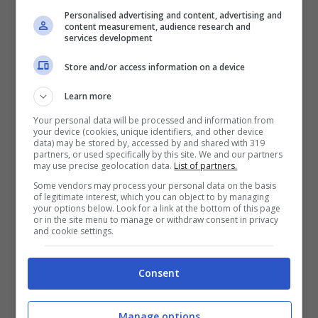
Personalised advertising and content, advertising and
content measurement, audience research and
services development
Ecco la villa acquistata da Crisanti
Store and/or access information on a device
A spiegare i motivi di questo acquisto è
Learn more
stato lo stesso virologo al quotidiano
Your personal data will be processed and information from
italiano: “
Sono un professionista di 66 anni,
your device (cookies, unique identifiers, and other device
data) may be stored by, accessed by and shared with 319
partners, or used specifically by this site. We and our partners
nella mia vita qualcosa l’avrò pure
may use precise geolocation data.
List of partners.
guadagnata
[…]. Io e mia moglie, inoltre,
Some vendors may process your personal data on the basis
of legitimate interest, which you can object to by managing
abbiamo condotto sempre una vita molto
your options below. Look for a link at the bottom of this page
or in the site menu to manage or withdraw consent in privacy
and cookie settings.
semplice: pochi viaggi e soprattutto molto
lavoro […]
“.
Consent
Una villa che, come detto, in precedenza
Manage options