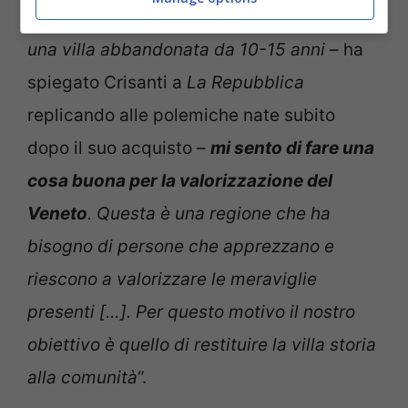
avrà un utilizzo ben preciso. “
Si tratta di
una villa abbandonata da 10-15 anni
– ha
spiegato Crisanti a
La Repubblica
replicando alle polemiche nate subito
dopo il suo acquisto –
mi sento di fare una
cosa buona per la valorizzazione del
Veneto
. Questa è una regione che ha
bisogno di persone che apprezzano e
riescono a valorizzare le meraviglie
presenti […]. Per questo motivo il nostro
obiettivo è quello di restituire la villa storia
alla comunità
“.