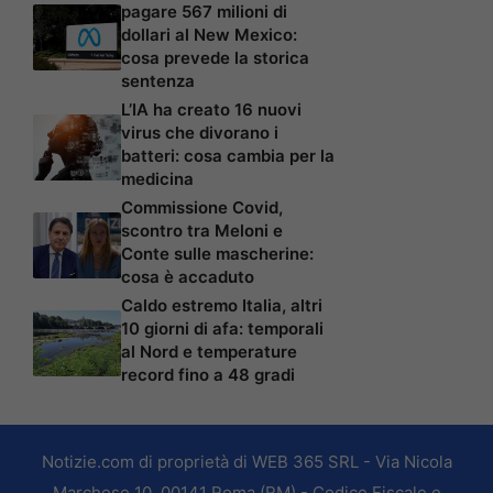
pagare 567 milioni di
dollari al New Mexico:
cosa prevede la storica
sentenza
L’IA ha creato 16 nuovi
virus che divorano i
batteri: cosa cambia per la
medicina
Commissione Covid,
scontro tra Meloni e
Conte sulle mascherine:
cosa è accaduto
Caldo estremo Italia, altri
10 giorni di afa: temporali
al Nord e temperature
record fino a 48 gradi
Notizie.com di proprietà di WEB 365 SRL - Via Nicola
Marchese 10, 00141 Roma (RM) - Codice Fiscale e