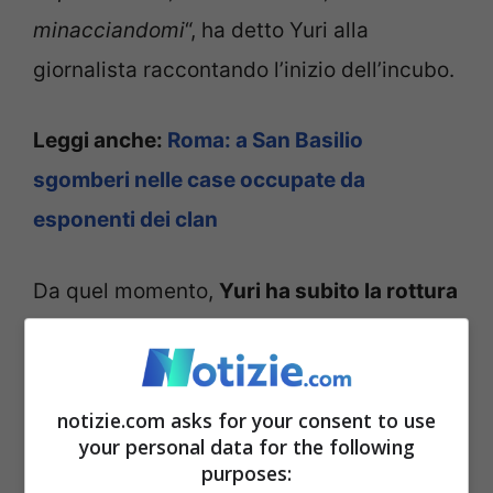
minacciandomi
“, ha detto Yuri alla
giornalista raccontando l’inizio dell’incubo.
Leggi anche:
Roma: a San Basilio
sgomberi nelle case occupate da
esponenti dei clan
Da quel momento,
Yuri ha subito la rottura
di vetrine
, ma anche colluttazioni fisiche
nate tra lui e vari ragazzi della baby gang.
Tanti, infatti, sono gli episodi già segnalati
notizie.com asks for your consent to use
your personal data for the following
ai carabinieri e le denunce sarebbero già 5
purposes:
denunce: il pugno rifilato al buttafuori, le