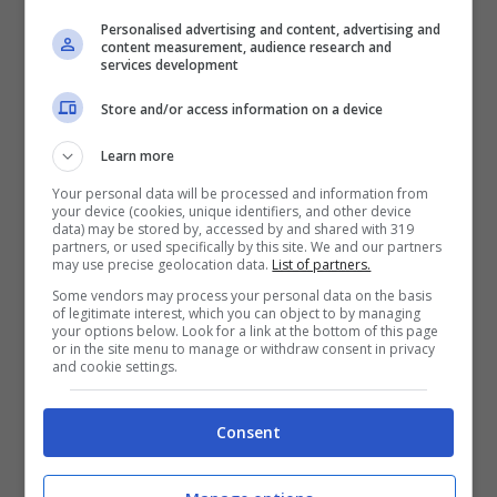
Personalised advertising and content, advertising and
tre vetrate distrutte, la rissa in discoteca
content measurement, audience research and
services development
con l’amico Stefano, l’aggressione al padre
Store and/or access information on a device
di Yuri Colosio. Come si vede nel servizio
delle Iene, la baby-gang sarebbe
Learn more
composta da ragazzi giovani e
Your personal data will be processed and information from
your device (cookies, unique identifiers, and other device
data) may be stored by, accessed by and shared with 319
giovanissimi, tra cui un cantante di trap. Le
partners, or used specifically by this site. We and our partners
may use precise geolocation data.
List of partners.
denunce, però, sono risultate vane e nulla
Some vendors may process your personal data on the basis
è stato mai fatto per eliminare il “teatro
of legitimate interest, which you can object to by managing
your options below. Look for a link at the bottom of this page
or in the site menu to manage or withdraw consent in privacy
delle violenze” a Ghedi.
and cookie settings.
Leggi anche:
Ylenja Lucaselli, non è
Consent
bastato rimuovere il post: la gaffe è virale: