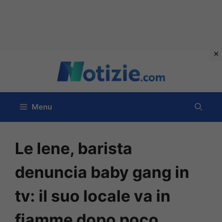
Vai
al
contenuto
Menu
Le Iene, barista
denuncia baby gang in
tv: il suo locale va in
fiamme dopo poco