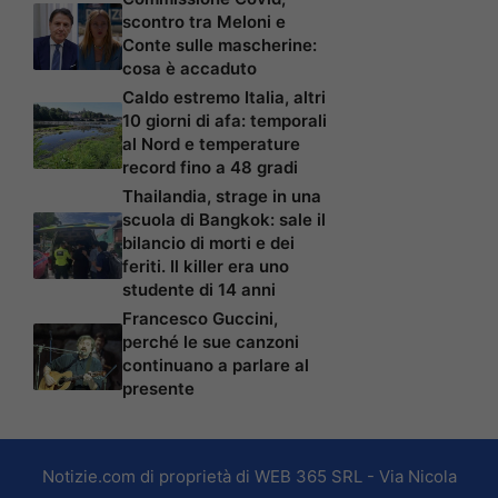
scontro tra Meloni e
Conte sulle mascherine:
cosa è accaduto
Caldo estremo Italia, altri
10 giorni di afa: temporali
al Nord e temperature
record fino a 48 gradi
Thailandia, strage in una
scuola di Bangkok: sale il
bilancio di morti e dei
feriti. Il killer era uno
studente di 14 anni
Francesco Guccini,
perché le sue canzoni
continuano a parlare al
presente
Notizie.com di proprietà di WEB 365 SRL - Via Nicola