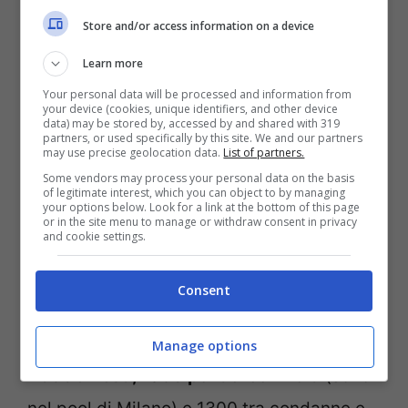
Store and/or access information on a device
sancì in modo quasi definitiva la fine della
prima Repubblica: la caduta dei partiti
Learn more
storici, come
Democrazia Cristiana e Psi
,
Your personal data will be processed and information from
your device (cookies, unique identifiers, and other device
data) may be stored by, accessed by and shared with 319
l’avvento di nuove forze politiche destinate
partners, or used specifically by this site. We and our partners
may use precise geolocation data.
List of partners.
a scrivere pagine di storia.
Some vendors may process your personal data on the basis
of legitimate interest, which you can object to by managing
your options below. Look for a link at the bottom of this page
LEGGI ANCHE: Scandalo Olimpico,
or in the site menu to manage or withdraw consent in privacy
and cookie settings.
tangenti Rio 2016, truffate Madrid e Tokyo
Consent
I numeri dell’inchiesta sono ancora oggi
stupefacenti:
25.400 avvisi di garanzia,
Manage options
4565 arresti, 1069 politici coinvolti
(sono