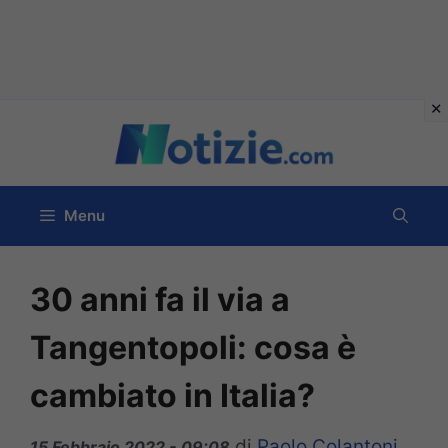
Vai
al
contenuto
Menu
30 anni fa il via a
Tangentopoli: cosa è
cambiato in Italia?
di
Paolo Colantoni
15 Febbraio 2022 - 09:08