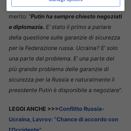
Queste sono alcune delle sue parole in
merito: “
Putin ha sempre chiesto negoziati
e diplomazia.
E’ stato il primo a parlare
della questione sulle garanzie di sicurezza
per la Federazione russa. Ucraina? E’ solo
una parte del problema. E’ una parte del
più grande problema delle garanzie di
sicurezza per la Russia e naturalmente il
presidente Putin è disponibile a negoziare
“.
LEGGI ANCHE >>>
Conflitto Russia-
Ucraina, Lavrov: “Chance di accordo con
l’Occidente”