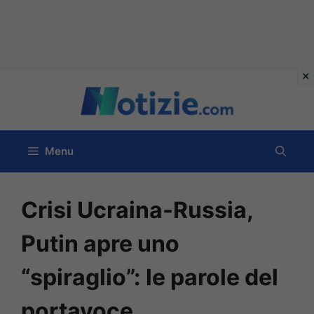
Vai
al
contenuto
Menu
Crisi Ucraina-Russia,
Putin apre uno
“spiraglio”: le parole del
portavoce