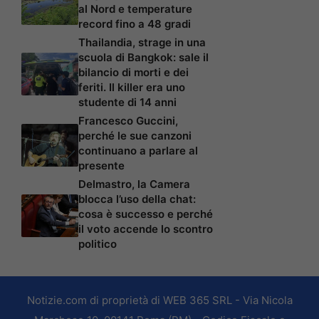
al Nord e temperature
record fino a 48 gradi
Thailandia, strage in una
scuola di Bangkok: sale il
bilancio di morti e dei
feriti. Il killer era uno
studente di 14 anni
Francesco Guccini,
perché le sue canzoni
continuano a parlare al
presente
Delmastro, la Camera
blocca l’uso della chat:
cosa è successo e perché
il voto accende lo scontro
politico
Notizie.com di proprietà di WEB 365 SRL - Via Nicola