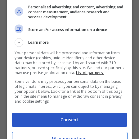
Crisi Ucraina-Russia,
Personalised advertising and content, advertising and
content measurement, audience research and
Peskov: “
Putin ha sempre
services development
chiesto diplomazia
“
Store and/or access information on a device
Learn more
Your personal data will be processed and information from
your device (cookies, unique identifiers, and other device
data) may be stored by, accessed by and shared with 319
partners, or used specifically by this site. We and our partners
may use precise geolocation data.
List of partners.
Some vendors may process your personal data on the basis
of legitimate interest, which you can object to by managing
your options below. Look for a link at the bottom of this page
or in the site menu to manage or withdraw consent in privacy
and cookie settings.
Dmitry Peskov dopo l’incontro avvenuto nelle ultime ore
Consent
(Ansa Foto)
Manage options