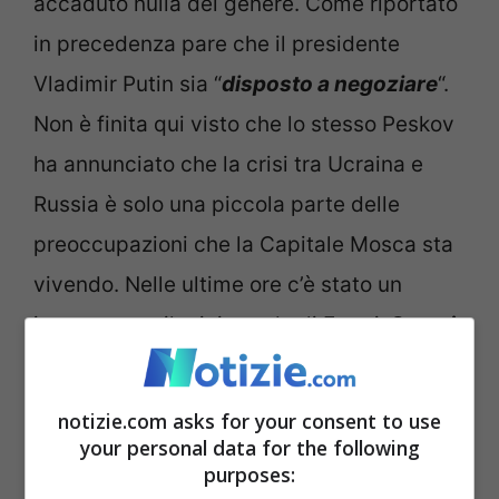
accaduto nulla del genere. Come riportato
in precedenza pare che il presidente
Vladimir Putin sia “
disposto a negoziare
“.
Non è finita qui visto che lo stesso Peskov
ha annunciato che la crisi tra Ucraina e
Russia è solo una piccola parte delle
preoccupazioni che la Capitale Mosca sta
vivendo. Nelle ultime ore c’è stato un
incontro con il ministro degli Esteri,
Sergei
Lavrov
. Quest’ultimo ha detto a Putin che
ci sono delle
piccole chance per un
notizie.com asks for your consent to use
dialogo diplomatico con l’Occidente
.
your personal data for the following
purposes: