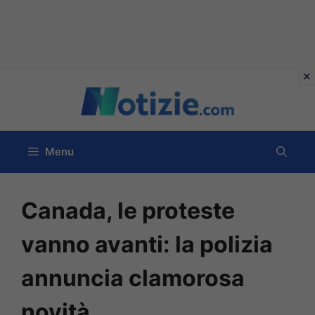
Vai
al
contenuto
Menu
Canada, le proteste
vanno avanti: la polizia
annuncia clamorosa
novità