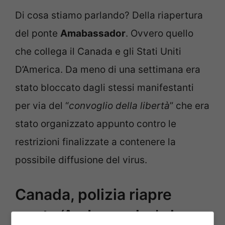
Di cosa stiamo parlando? Della riapertura
del ponte
Amabassador
. Ovvero quello
che collega il Canada e gli Stati Uniti
D’America. Da meno di una settimana era
stato bloccato dagli stessi manifestanti
per via del “
convoglio della libertà
” che era
stato organizzato appunto contro le
restrizioni finalizzate a contenere la
possibile diffusione del virus.
Canada, polizia riapre
ponte ‘Ambassador’ che