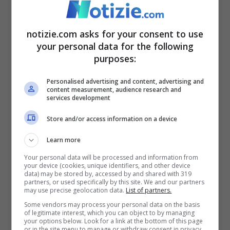
collega agli USA
notizie.com asks for your consent to use
your personal data for the following
purposes:
Personalised advertising and content, advertising and
content measurement, audience research and
services development
Store and/or access information on a device
Learn more
Canada, riaperto il ponte Ambassador (Ansa Foto)
Your personal data will be processed and information from
your device (cookies, unique identifiers, and other device
data) may be stored by, accessed by and shared with 319
partners, or used specifically by this site. We and our partners
Come riportato in precedenza ad
may use precise geolocation data.
List of partners.
annunciare questa notizia ci ha pensato
Some vendors may process your personal data on the basis
of legitimate interest, which you can object to by managing
direttamente la polizia locale con una nota
your options below. Look for a link at the bottom of this page
or in the site menu to manage or withdraw consent in privacy