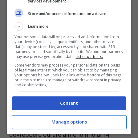
services development
Store and/or access information on a device
Boris Johnson pronto a cambiare le regole contro il Covid,
Learn more
le ultime notizie © Ansa
Your personal data will be processed and information from
your device (cookies, unique identifiers, and other device
La positività del principe Carlo è arrivata
data) may be stored by, accessed by and shared with 319
partners, or used specifically by this site. We and our partners
poche ore dopo la comunicazione di Boris
may use precise geolocation data.
List of partners.
Some vendors may process your personal data on the basis
Johnson ai parlamentari di un cambio di
of legitimate interest, which you can object to by managing
your options below. Look for a link at the bottom of this page
strategia contro il Covid. Dal 21 febbraio,
or in the site menu to manage or withdraw consent in privacy
and cookie settings.
infatti,
l’Inghilterra dovrebbe tornare alla
normalità
e di conseguenza eliminare tutte
Consent
le restrizioni che sono attualmente in
Manage options
vigore e che, almeno sulla carta,
dovrebbero durare almeno fino al 14