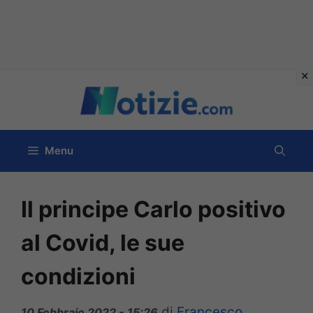
Vai
al
contenuto
Menu
Il principe Carlo positivo
al Covid, le sue
condizioni
di
Francesco
10 Febbraio 2022 - 15:26