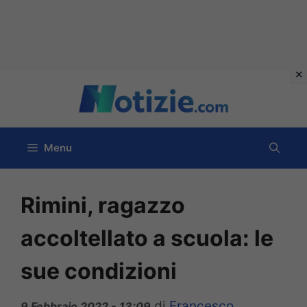
Vai
al
contenuto
Menu
Rimini, ragazzo
accoltellato a scuola: le
sue condizioni
di
Francesco
9 Febbraio 2022 - 13:09