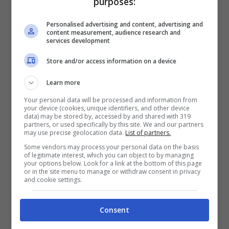
purposes:
Personalised advertising and content, advertising and
content measurement, audience research and
services development
Store and/or access information on a device
Learn more
I soccorsi sono stati immediati dopo l’accoltellamento ©
Your personal data will be processed and information from
your device (cookies, unique identifiers, and other device
Ansa
data) may be stored by, accessed by and shared with 319
partners, or used specifically by this site. We and our partners
may use precise geolocation data.
List of partners.
La ricostruzione di quanto successo è
Some vendors may process your personal data on the basis
of legitimate interest, which you can object to by managing
ancora al vaglio degli inquirenti. Dalle
your options below. Look for a link at the bottom of this page
or in the site menu to manage or withdraw consent in privacy
prime informazioni riportate da
La
and cookie settings.
Repubblica
, lo studente sarebbe arrivato a
Consent
scuola con una lama per colpire il 14enne.