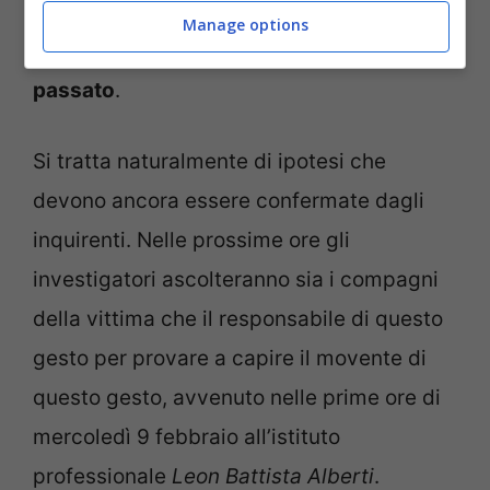
Un gesto che potrebbe essere collegato ai
Manage options
diversi attriti che c’erano stati tra i due in
passato
.
Si tratta naturalmente di ipotesi che
devono ancora essere confermate dagli
inquirenti. Nelle prossime ore gli
investigatori ascolteranno sia i compagni
della vittima che il responsabile di questo
gesto per provare a capire il movente di
questo gesto, avvenuto nelle prime ore di
mercoledì 9 febbraio all’istituto
professionale
Leon Battista Alberti
.