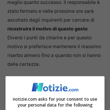
meglio quanto successo. Il responsabile è
stato fermato e nelle prossime ore sarà
ascoltato dagli inquirenti per cercare di
ricostruire il motivo di questo gesto
.
Diversi i punti da chiarire e per questo
motivo si preferisce mantenere il massimo
riserbo almeno fino a quando non si hanno
delle certezze.
Studente accoltellato a
Rimini, la ricostruzione
notizie.com asks for your consent to use
your personal data for the following