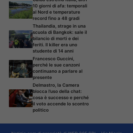
10 giorni di afa: temporali
al Nord e temperature
record fino a 48 gradi
Thailandia, strage in una
scuola di Bangkok: sale il
bilancio di morti e dei
feriti. Il killer era uno
studente di 14 anni
Francesco Guccini,
perché le sue canzoni
continuano a parlare al
presente
Delmastro, la Camera
blocca l’uso della chat:
cosa è successo e perché
il voto accende lo scontro
politico