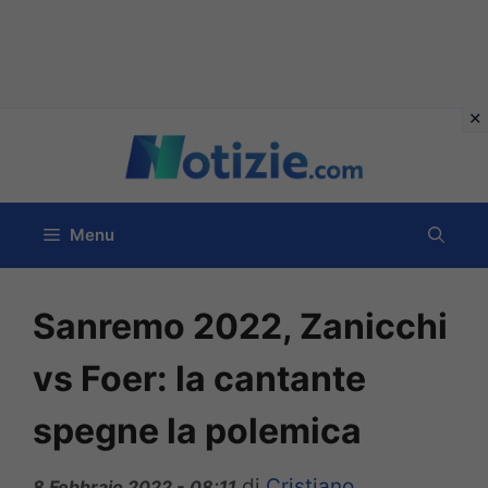
Vai
al
contenuto
Menu
Sanremo 2022, Zanicchi
vs Foer: la cantante
spegne la polemica
di
Cristiano
8 Febbraio 2022 - 08:11