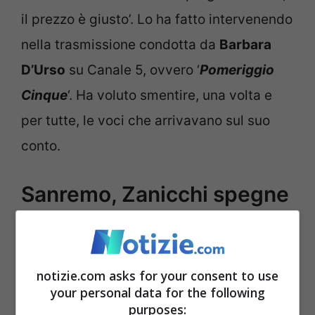
il prezzo è giusto’. Lo ha fatto intervenendo
nella trasmissione condotta da
Barbara
D’Urso
su Canale 5, ovvero ‘
Pomeriggio
Cinque
‘. Ha voluto smentire, una volta e
per tutte, le voci che arrivavano sul suo
conto.
Sanremo, Zanicchi spegne
le polemiche: “
Drusilla una
amica
“
notizie.com asks for your consent to use
your personal data for the following
purposes: