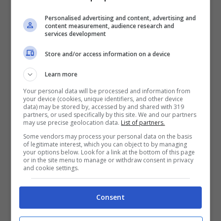
Personalised advertising and content, advertising and
content measurement, audience research and
services development
Store and/or access information on a device
Learn more
Your personal data will be processed and information from
Iva Zanicchi (Ansa Foto)
your device (cookies, unique identifiers, and other device
data) may be stored by, accessed by and shared with 319
partners, or used specifically by this site. We and our partners
In tanti si sono chiesti (e si chiedono
may use precise geolocation data.
List of partners.
Some vendors may process your personal data on the basis
ancora) cosa sia successo realmente sia
of legitimate interest, which you can object to by managing
your options below. Look for a link at the bottom of this page
sul palco che dietro le quinte tra le due. La
or in the site menu to manage or withdraw consent in privacy
and cookie settings.
risposta arriva e sa proprio di sentenza:
assolutamente niente. A confermarlo
Consent
proprio la cantante che ci ha tenuto a