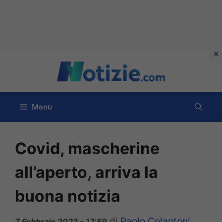
Vai
al
contenuto
Menu
Covid, mascherine
all’aperto, arriva la
buona notizia
di
Paolo Colantoni
7 Febbraio 2022 - 17:59