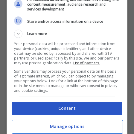
content measurement, audience research and
Costa all’Ansa
. Pochi minuti più tardi è
services development
intervenuto anche a Tagadà su La7.
Store and/or access information on a device
“Questa è una discussione che sta
Learn more
avvenendo in queste ore – ha chiarito – e
Your personal data will be processed and information from
your device (cookies, unique identifiers, and other device
ho motivi per dire che si possa andare in
data) may be stored by, accessed by and shared with 319
partners, or used specifically by this site. We and our partners
questa direzione. Quindi quello che
may use precise geolocation data.
List of partners.
Some vendors may process your personal data on the basis
esprimo mi auguro che sia la posizione del
of legitimate interest, which you can object to by managing
your options below. Look for a link at the bottom of this page
Governo. Bisogna ripartire e intanto
or in the site menu to manage or withdraw consent in privacy
and cookie settings.
ripartiamo dal togliere le mascherine
all’aperto indipendentemente dai colori
Consent
delle varie regioni”.
Manage options