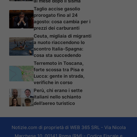
al mese dopo il sisma
Taglio accise gasolio
prorogato fino al 24
agosto: cosa cambia per i
prezzi dei carburanti
Ceuta, migliaia di migranti
a nuoto riaccendono lo
scontro Italia-Spagna:
cosa sta succedendo
Terremoto in Toscana,
forte scossa tra Pisa e
Lucca: gente in strada,
verifiche in corso
Perù, chi erano i sette
italiani nello schianto
dell’aereo turistico
Notizie.com di proprietà di WEB 365 SRL - Via Nicola
Marchese 10, 00141 Roma (RM) - Codice Fiscale e