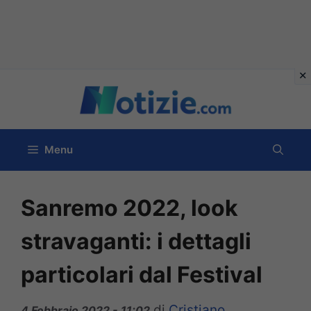
Vai
al
contenuto
Menu
Sanremo 2022, look
stravaganti: i dettagli
particolari dal Festival
di
Cristiano
4 Febbraio 2022 - 11:02