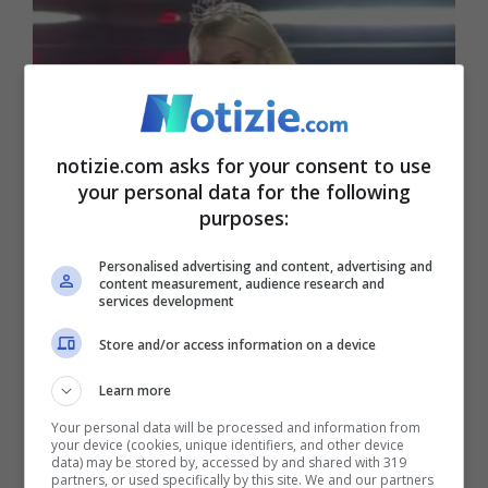
notizie.com asks for your consent to use
your personal data for the following
purposes:
La Rappresentante di Lista (screenshot video YouTube)
Personalised advertising and content, advertising and
content measurement, audience research and
services development
Nella seconda serata l’esordi di
Store and/or access information on a device
Sangiovanni
che ha fatto vedere a tutti la
collanina con il nome della sua fidanzata
Learn more
(Giulia). Il duo
Malika Ayane-Arisa
(ospiti)
Your personal data will be processed and information from
your device (cookies, unique identifiers, and other device
data) may be stored by, accessed by and shared with 319
non sono passate inosservate: la prima
partners, or used specifically by this site. We and our partners