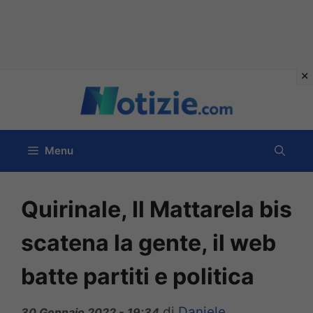
Vai
al
contenuto
Menu
Quirinale, Il Mattarela bis
scatena la gente, il web
batte partiti e politica
di
Daniele
30 Gennaio 2022 - 19:34