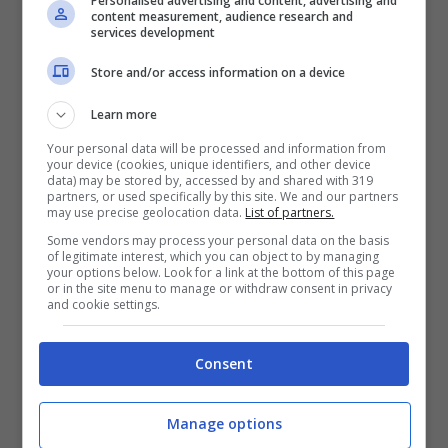
Personalised advertising and content, advertising and
davanti a un cantiere che medita e si
gode
content measurement, audience research and
services development
la pensione
, oppure quella dove lo stesso
Store and/or access information on a device
Mattarella si allarma e si preoccupa de
fatto di poter perdere la caparra
Learn more
Your personal data will be processed and information from
dell’appartamento appena
affittato nella
your device (cookies, unique identifiers, and other device
data) may be stored by, accessed by and shared with 319
capitale
. Insomma di tutto e di più. E pare
partners, or used specifically by this site. We and our partners
may use precise geolocation data.
List of partners.
che lo stesso presidente, dai suoi
Some vendors may process your personal data on the basis
of legitimate interest, which you can object to by managing
collaboratori, ma anche e soprattutto dai
your options below. Look for a link at the bottom of this page
or in the site menu to manage or withdraw consent in privacy
figli e nipoti, sia stato avvisato di quello
and cookie settings.
che accadeva in rete e si sia molto
Consent
divertito su alcuni che lo ritraevano in foto
e con commenti specifici. Non è un mistero
Manage options
che il suo collaboratore più fidato,
Grasso
,