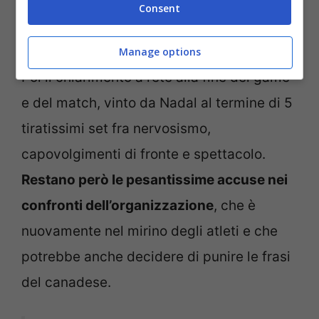
Minaur: battuto l’idolo di casa, vola ai
Consent
quarti
Manage options
Poi il chiarimento a rete alla fine del game
e del match, vinto da Nadal al termine di 5
tiratissimi set fra nervosismo,
capovolgimenti di fronte e spettacolo.
Restano però le pesantissime accuse nei
confronti dell’organizzazione
, che è
nuovamente nel mirino degli atleti e che
potrebbe anche decidere di punire le frasi
del canadese.