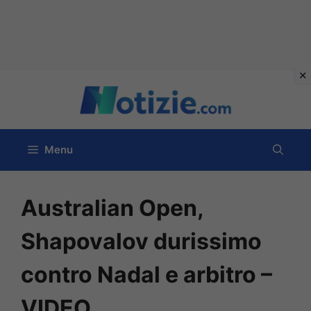
Vai
al
contenuto
Menu
Australian Open,
Shapovalov durissimo
contro Nadal e arbitro –
VIDEO