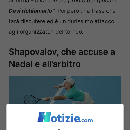
afferma –
e lui non era pronto per giocare.
Devi richiamarlo”
.
Poi però una frase che
farà discutere ed è un durissimo attacco
agli organizzatori del torneo.
Shapovalov, che accuse a
Nadal e all’arbitro