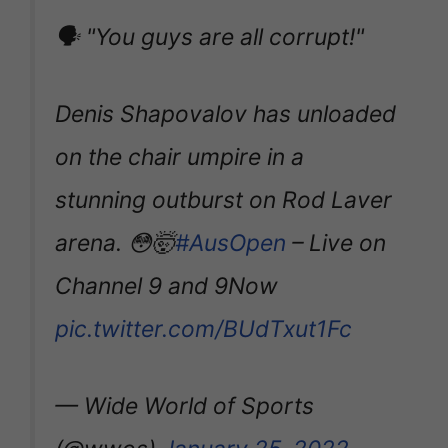
🗣️ "You guys are all corrupt!"
Denis Shapovalov has unloaded
on the chair umpire in a
stunning outburst on Rod Laver
arena. 😳🤯
#AusOpen
– Live on
Channel 9 and 9Now
pic.twitter.com/BUdTxut1Fc
— Wide World of Sports