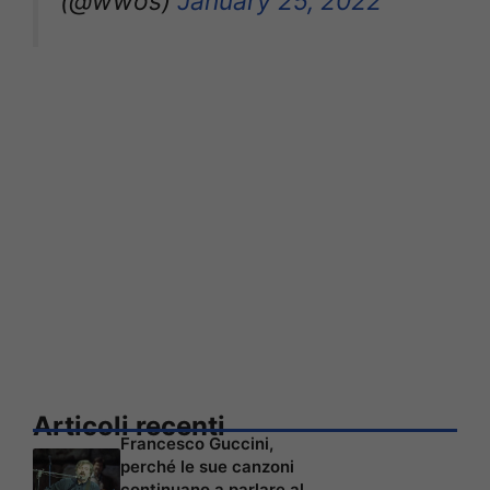
(@wwos)
January 25, 2022
Articoli recenti
Francesco Guccini,
perché le sue canzoni
continuano a parlare al