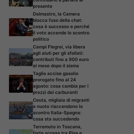
presente
Delmastro, la Camera
blocca l’uso della chat:
cosa è successo e perché
il voto accende lo scontro
politico
Campi Flegrei, via libera
agli aiuti per gli sfollati:
contributi fino a 900 euro
al mese dopo il sisma
Taglio accise gasolio
prorogato fino al 24
agosto: cosa cambia per i
prezzi dei carburanti
Ceuta, migliaia di migranti
a nuoto riaccendono lo
scontro Italia-Spagna:
cosa sta succedendo
Terremoto in Toscana,
forte scossa tra Pisa e