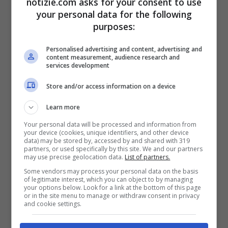
notizie.com asks for your consent to use
your personal data for the following
Shapovalov (Getty Images)
purposes:
Personalised advertising and content, advertising and
Stanco dei momenti di pausa di Nadal,
content measurement, audience research and
services development
maestro nella gestione dell’incontro,
Store and/or access information on a device
Shapovalov si lascia andare ad una frase
durissima.
“Siete tutti corrotti”
osserva il
Learn more
Your personal data will be processed and information from
tennista canadese rivolgendosi al giudice
your device (cookies, unique identifiers, and other device
data) may be stored by, accessed by and shared with 319
di sedia. Il riferimento è al comportamento
partners, or used specifically by this site. We and our partners
may use precise geolocation data.
List of partners.
di Nadal, che nel primo set attendeva
Some vendors may process your personal data on the basis
of legitimate interest, which you can object to by managing
molto fra un servizio e l’altro.
your options below. Look for a link at the bottom of this page
or in the site menu to manage or withdraw consent in privacy
and cookie settings.
Leggi anche:
Sinner perfetto su De