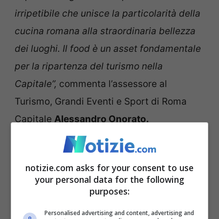
irripetibile che unisce la particolarità della
cucina romana alla straordinaria bellezza
dei luoghi. Il food è un asset fondamentale
per la ripartenza del turismo nella
Capitale”,
commenta l’assessore al
Turismo, Grandi Eventi e Sport di Roma
Capitale
Alessandro Onorato.
Leggi anche:
Quirinale, via agli incontri: la
notizie.com asks for your consent to use
strada sembra tracciata. Gli
your personal data for the following
aggiornamenti
purposes:
Personalised advertising and content, advertising and