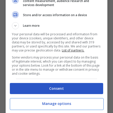
content measurement, audience research and
services development
Store and/or access information on a device
Learn more
Your personal data will be processed and information from
your device (cookies, unique identifiers, and other device
data) may be stored by, accessed by and shared with 319
partners, or used specifically by this site. We and our partners
may use precise geolocation data.
List of partners.
Some vendors may process your personal data on the basis
of legitimate interest, which you can object to by managing
your options below. Look for a link at the bottom of this page
or in the site menu to manage or withdraw consent in privacy
and cookie settings.
L’importante riconoscimento ottenuto
potrebbe essere d’aiuto anche
Consent
all’economia della città, che soffre le
conseguenze della pandemia. “
La nostra
Manage options
città è effettivamente capace di regalare