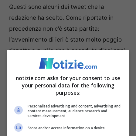
Questi sono alcuni dei tweet che la
redazione ha scelto. Come riportato in
precedenza non c’è stata partita:
l’avvenimento di ieri è stato molto peggio
rispetto a quello che è accaduto dieci anni
fa.
notizie.com asks for your consent to use
your personal data for the following
Signori eccoci qui riuniti, 10 anni
purposes:
dopo il gol di Muntari.
Personalised advertising and content, advertising and
content measurement, audience research and
services development
— Il gol annullato di Dhorasoo
Store and/or access information on a device