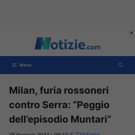
Vai
al
contenuto
Menu
Milan, furia rossoneri
contro Serra: “Peggio
dell’episodio Muntari”
di
Cristiano
18 Gennaio 2022 - 09:12