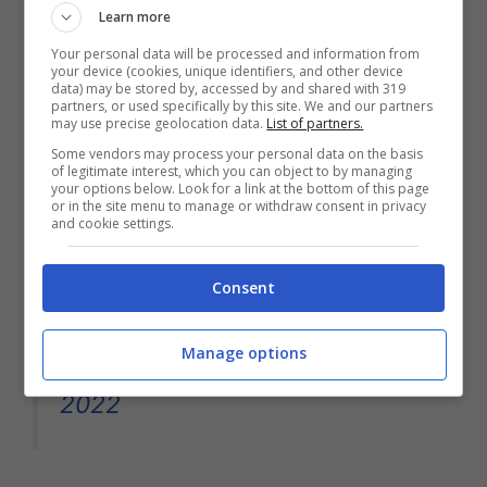
(@IlgoldiDhorasoo)
January 17,
Learn more
2022
Your personal data will be processed and information from
your device (cookies, unique identifiers, and other device
data) may be stored by, accessed by and shared with 319
partners, or used specifically by this site. We and our partners
may use precise geolocation data.
List of partners.
Some vendors may process your personal data on the basis
of legitimate interest, which you can object to by managing
raga ma sta roba è ai livelli di
your options below. Look for a link at the bottom of this page
or in the site menu to manage or withdraw consent in privacy
muntari
and cookie settings.
Consent
— Giulio Nosotti
(@Giulio_Nosotti)
Manage options
January 17,
2022