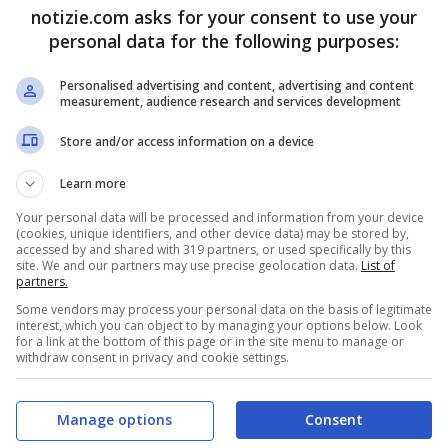
 sarebbe stato poi seppellito.
notizie.com asks for your consent to use your
personal data for the following purposes:
ico inchino compie 10 anni; VIDEO
Personalised advertising and content, advertising and content
measurement, audience research and services development
era stato ritrovato tra la vegetazione sulle rive
Store and/or access information on a device
a,
domenica 8 agosto
. La donna era scomparsa
Learn more
notato da un bambino che passeggiava lungo il
Your personal data will be processed and information from your device
(cookies, unique identifiers, and other device data) may be stored by,
 registro degli indagati due delle tre figlie della
accessed by and shared with 319 partners, or used specifically by this
site. We and our partners may use precise geolocation data.
List of
e il fidanzato di quest’ultima Mirto Milani. I tre
partners.
Some vendors may process your personal data on the basis of legitimate
lontario e occultamento di cadavere, a causa
interest, which you can object to by managing your options below. Look
for a link at the bottom of this page or in the site menu to manage or
o fornito dai tre arrestati, che sostenevano
withdraw consent in privacy and cookie settings.
Manage options
Consent