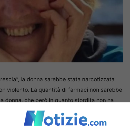
 Brescia”, la donna sarebbe stata narcotizzata
on violento. La quantità di farmaci non sarebbe
la donna, che però in quanto stordita non ha
 gli ansiolitici possano aver provocato un
oltre non ci sono segni di violenza e di fratture.