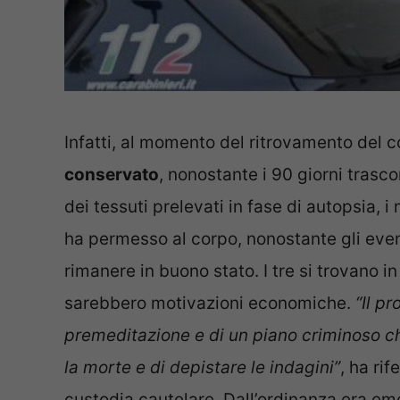
Infatti, al momento del ritrovamento del co
conservato
, nonostante i 90 giorni trasc
dei tessuti prelevati in fase di autopsia,
ha permesso al corpo, nonostante gli event
rimanere in buono stato. I tre si trovano i
sarebbero motivazioni economiche.
“Il pr
premeditazione e di un piano criminoso ch
la morte e di depistare le indagini”
, ha ri
custodia cautelare. Dall’ordinanza era eme