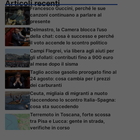
Articoli recenti
Francesco Guccini, perché le sue
canzoni continuano a parlare al
presente
Delmastro, la Camera blocca l’uso
della chat: cosa è successo e perché
il voto accende lo scontro politico
Campi Flegrei, via libera agli aiuti per
gli sfollati: contributi fino a 900 euro
al mese dopo il sisma
Taglio accise gasolio prorogato fino al
24 agosto: cosa cambia per i prezzi
dei carburanti
Ceuta, migliaia di migranti a nuoto
riaccendono lo scontro Italia-Spagna:
cosa sta succedendo
Terremoto in Toscana, forte scossa
tra Pisa e Lucca: gente in strada,
verifiche in corso