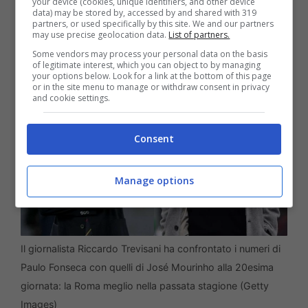
your device (cookies, unique identifiers, and other device
Tottenham non fa più
data) may be stored by, accessed by and shared with 319
partners, or used specifically by this site. We and our partners
may use precise geolocation data.
List of partners.
danni, alla Roma forse sì…”
Some vendors may process your personal data on the basis
of legitimate interest, which you can object to by managing
your options below. Look for a link at the bottom of this page
or in the site menu to manage or withdraw consent in privacy
and cookie settings.
Consent
Manage options
Il giornalista Riccardo Trevisani ha confrontato i numeri di
Paulo Fonseca con quelli di José Mourinho alla 20esima
giornata: la Roma meglio nella passata stagione (Getty
Images)