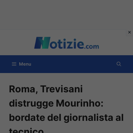
Vai
al
contenuto
Menu
Roma, Trevisani
distrugge Mourinho:
bordate del giornalista al
tecnico