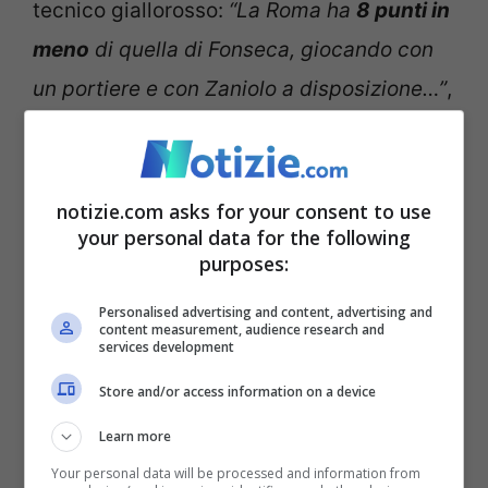
tecnico giallorosso:
“La Roma ha
8 punti in
meno
di quella di Fonseca, giocando con
un portiere e con Zaniolo a disposizione…”
,
ha detto riferendosi a Pau Lopez
(rendimento negativo nella passata
stagione) e al recupero dall’infortunio del
notizie.com asks for your consent to use
your personal data for the following
trequartista.
purposes:
Personalised advertising and content, advertising and
LEGGI ANCHE QUESTO:
Mourinho, niente
content measurement, audience research and
services development
conferenza pre Juve. E la Roma presenta il
nuovo acquisto
Store and/or access information on a device
Learn more
L’altra frecciata: “Al
Your personal data will be processed and information from