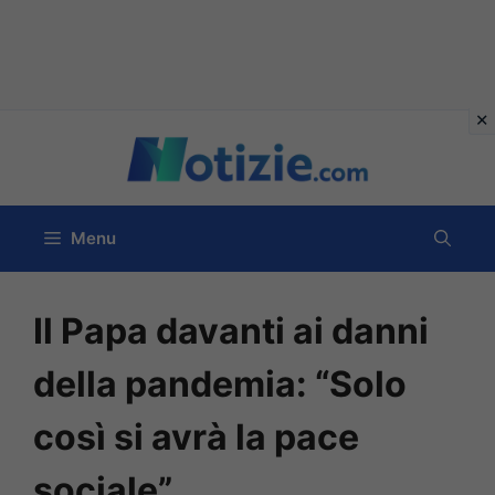
Vai
al
contenuto
Menu
Il Papa davanti ai danni
della pandemia: “Solo
così si avrà la pace
sociale”