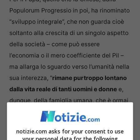
Populorum Progressio in poi, ha rinominato
“sviluppo integrale”, che non guarda cioè
soltanto alla crescita di un singolo aspetto
della società – come può essere
l’economia o il mero coefficiente del Pil –
ma allarga lo sguardo verso l’umanità nella
sua interezza, “
rimane purtroppo lontano
dalla vita reale di tanti uomini e donne
e,
dunque, della famiglia umana, che è ormai
del tutto interconnessa”.
notizie.com asks for your consent to use
LEGGI ANCHE:
Vaticano, duro colpo alla
your personal data for the following