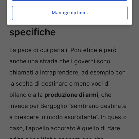
La pace di cui parla il Papa
Manage options
passa per tre vie
specifiche
La pace di cui parla il Pontefice è però
anche una strada che i governi sono
chiamati a intraprendere, ad esempio con
la scelta di destinare o meno voci di
bilancio alla
produzione di armi
, che
invece per Bergoglio “sembrano destinate
a crescere in modo esorbitante”. In questo
caso, l’appello accorato è quello di dare