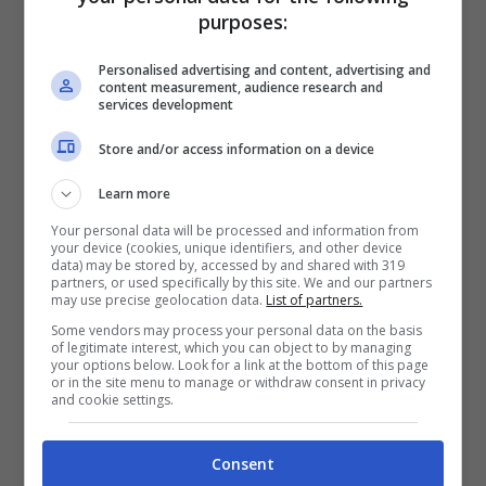
riforma della Curia: l’autore è il Papa
purposes:
stesso
Personalised advertising and content, advertising and
content measurement, audience research and
services development
Insomma, se la pace per i cattolici è un
Store and/or access information on a device
dono, per Francesco in modo particolare è
Learn more
anche
conseguenza di “un impegno
Your personal data will be processed and information from
condiviso”
, di un patto sociale tra uomini e
your device (cookies, unique identifiers, and other device
data) may be stored by, accessed by and shared with 319
donne, tra istituzioni e cittadini, tra
partners, or used specifically by this site. We and our partners
may use precise geolocation data.
List of partners.
generazioni. Una “architettura” e un
Some vendors may process your personal data on the basis
of legitimate interest, which you can object to by managing
“artigianato”, ha spiegato, una
your options below. Look for a link at the bottom of this page
or in the site menu to manage or withdraw consent in privacy
responsabilità “che coinvolge ognuno in
and cookie settings.
prima persona”.
Consent