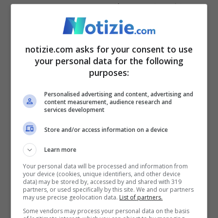
“
Penso che l’avranno già squagliata (ride
tristemente, ndr.). Ci sono due collezionisti
di cimeli dell’epoca che comprarono la
notizie.com asks for your consent to use
medaglia d’argento che venne coniata in
your personal data for the following
purposes:
quell’occasione. Mi hanno contattato
perché me la vogliono regalare, poi io la
Personalised advertising and content, advertising and
content measurement, audience research and
services development
farò laccare e la rimetterò nella cornice
all’interno dello studio di mio padre
“.
Store and/or access information on a device
Learn more
LEGGI ANCHE
: La difesa della Juve nel
Your personal data will be processed and information from
your device (cookies, unique identifiers, and other device
caso plusvalenze
data) may be stored by, accessed by and shared with 319
partners, or used specifically by this site. We and our partners
may use precise geolocation data.
List of partners.
“
La porterò da Bezzi
– ha continuato
Some vendors may process your personal data on the basis