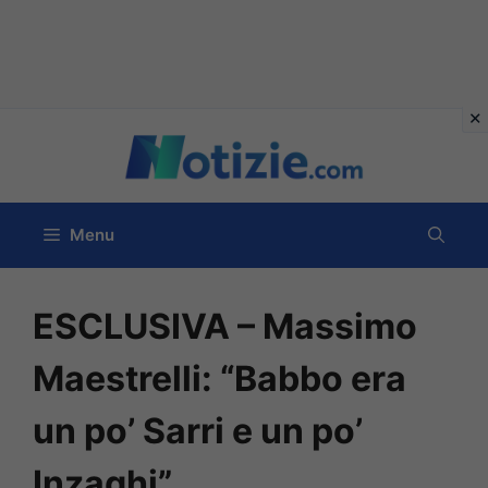
Vai
al
contenuto
Menu
ESCLUSIVA – Massimo
Maestrelli: “Babbo era
un po’ Sarri e un po’
Inzaghi”