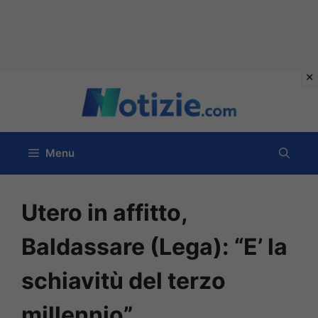
Vai
al
contenuto
Menu
Utero in affitto,
Baldassare (Lega): “E’ la
schiavitù del terzo
millennio”