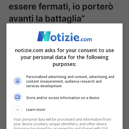
essere fermati, io porterò
avanti la battaglia”
notizie.com asks for your consent to use
your personal data for the following
purposes:
Personalised advertising and content, advertising and
content measurement, audience research and
services development
E’ l’istantanea del sito ufficiale di una clinica ucraina
Store and/or access information on a device
specializzata in utero in affitto (screenshot notizie.com)
Learn more
Per la
Baldassarre
non è una questione su
Your personal data will be processed and information from
your device (cookies, unique identifiers, and other device
cui ci si può addormentare o abbassare la
data) may be stored by, accessed by and shared with 319