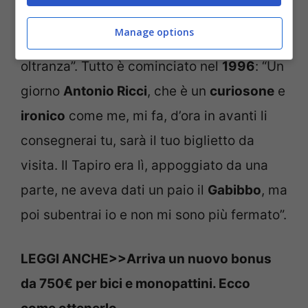
con la solita ironia conferma: “Mi diverto
Manage options
talmente tanto che sono pronto a farlo ad
oltranza”. Tutto è cominciato nel
1996
: “Un
giorno
Antonio Ricci
, che è un
curiosone
e
ironico
come me, mi fa, d’ora in avanti li
consegnerai tu, sarà il tuo biglietto da
visita. Il Tapiro era lì, appoggiato da una
parte, ne aveva dati un paio il
Gabibbo
, ma
poi subentrai io e non mi sono più fermato”.
LEGGI ANCHE>>
Arriva un nuovo bonus
da 750€ per bici e monopattini. Ecco