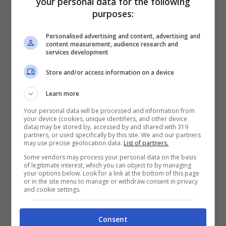
your personal data for the following
purposes:
Personalised advertising and content, advertising and
content measurement, audience research and
Antonio Ricci e Giorgio Gori durante una premiazione
services development
(Getty Images)
Store and/or access information on a device
Da ricordare che
Staffelli
oltre al
Tapiro
ha
Learn more
anche firmato servizi di successo come
Your personal data will be processed and information from
your device (cookies, unique identifiers, and other device
data) may be stored by, accessed by and shared with 319
l’assenteismo, i giocattoli che contenevano
partners, or used specifically by this site. We and our partners
may use precise geolocation data.
List of partners.
piombo o gli sprechi alimentari. Insomma,
Some vendors may process your personal data on the basis
anche un giornalista d’inchiesta. E’
of legitimate interest, which you can object to by managing
your options below. Look for a link at the bottom of this page
or in the site menu to manage or withdraw consent in privacy
contento del traguardo raggiunto, anche
and cookie settings.
se è pronto a continuare a farlo ancora per
Consent
altri venticinque anni,
Staffelli
ci crede e