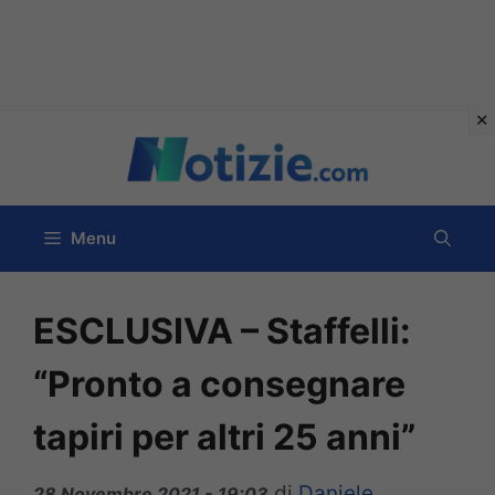
Vai
al
contenuto
Menu
ESCLUSIVA – Staffelli:
“Pronto a consegnare
tapiri per altri 25 anni”
di
Daniele
28 Novembre 2021 - 19:03