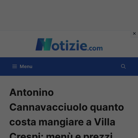
Vai
al
contenuto
Menu
Antonino
Cannavacciuolo quanto
costa mangiare a Villa
Crespi: menù e prezzi