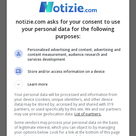
speciali partono da 170 euro a persona
fino a 200 ed è possibile integrarl
i con
notizie.com asks for your consent to use
formaggi speciali e vini. Ovviamente il
your personal data for the following
menù alla carta è sempre disponibile e in
purposes:
questo caso il prezzo varia secondo le
Personalised advertising and content, advertising and
content measurement, audience research and
portate scelte.
services development
Store and/or access information on a device
Learn more
Your personal data will be processed and information from
your device (cookies, unique identifiers, and other device
data) may be stored by, accessed by and shared with 319
partners, or used specifically by this site. We and our partners
may use precise geolocation data.
List of partners.
Some vendors may process your personal data on the basis
of legitimate interest, which you can object to by managing
your options below. Look for a link at the bottom of this page