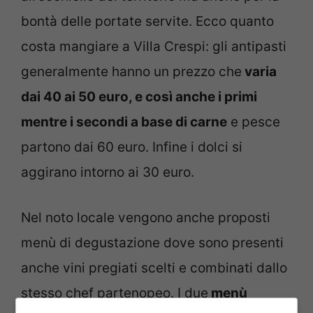
bontà delle portate servite. Ecco quanto
costa mangiare a Villa Crespi: gli antipasti
generalmente hanno un prezzo che
varia
dai 40 ai 50 euro, e così anche i primi
mentre i secondi a base di carne
e pesce
partono dai 60 euro. Infine i dolci si
aggirano intorno ai 30 euro.
Nel noto locale vengono anche proposti
menù di degustazione dove sono presenti
anche vini pregiati scelti e combinati dallo
stesso chef partenopeo. I due
menù