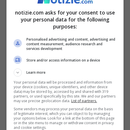
Facebook)
notizie.com asks for your consent to use
your personal data for the following
Il servizio non è stato mandato
purposes:
interamente in onda. L’anticipazione del
Personalised advertising and content, advertising and
servizio è stata mostrata nella puntata di
content measurement, audience research and
services development
venerdì 19 novembre, ma si dovrà
Store and/or access information on a device
aspettare lunedì 22 per poter vedere cosa
è successo in questa indagine sulla truffa
Learn more
Your personal data will be processed and information from
assicurativa. Come riferito da Libero,
your device (cookies, unique identifiers, and other device
data) may be stored by, accessed by and shared with 319
Striscia La Notizia ha annunciato
partners, or used specifically by this site. We and our partners
may use precise geolocation data.
List of partners.
“
immagini sconcertanti
“, ma non ci sono
Some vendors may process your personal data on the basis
of legitimate interest, which you can object to by managing
altre informazioni su quanto accaduto nel
your options below. Look for a link at the bottom of this page
or in the site menu to manage or withdraw consent in privacy
quartiere napoletano.
and cookie settings.