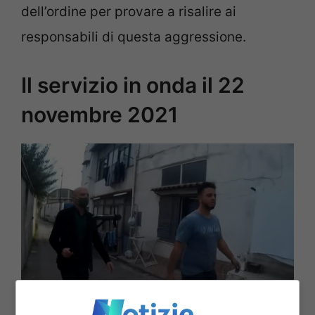
dell’ordine per provare a risalire ai
responsabili di questa aggressione.
Il servizio in onda il 22
novembre 2021
Un momento del servizio di Luca Abete (screenshot video