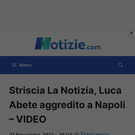
Vai
al
contenuto
Menu
Striscia La Notizia, Luca
Abete aggredito a Napoli
– VIDEO
di
Francesco
21 Novembre 2021 - 16:04