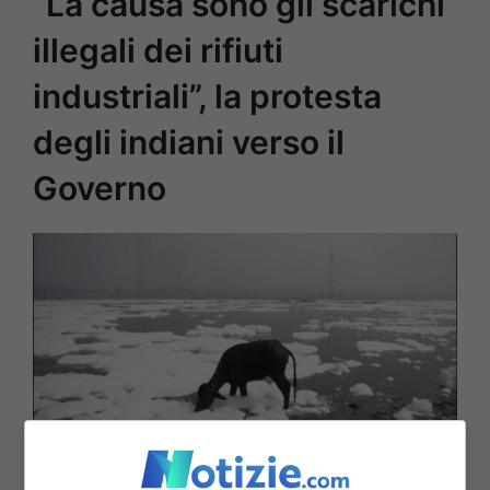
“La causa sono gli scarichi
illegali dei rifiuti
industriali”, la protesta
degli indiani verso il
Governo
Una mucca, animale sacro in India, è costretta a bere nel