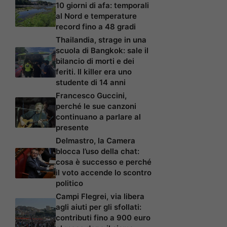
10 giorni di afa: temporali
al Nord e temperature
record fino a 48 gradi
Thailandia, strage in una
scuola di Bangkok: sale il
bilancio di morti e dei
feriti. Il killer era uno
studente di 14 anni
Francesco Guccini,
perché le sue canzoni
continuano a parlare al
presente
Delmastro, la Camera
blocca l’uso della chat:
cosa è successo e perché
il voto accende lo scontro
politico
Campi Flegrei, via libera
agli aiuti per gli sfollati:
contributi fino a 900 euro