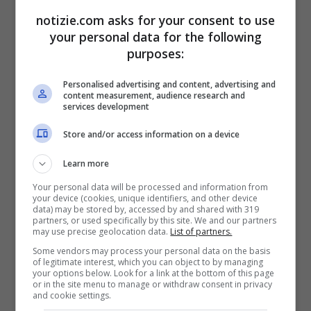
fiume lurido e pieno di schiuma tossica
notizie.com asks for your consent to use
your personal data for the following
“Tutte queste cose sono provocate dagli
purposes:
scarichi illegali dei rifiuti industriali, la
Personalised advertising and content, advertising and
content measurement, audience research and
responsabilità è del Governo che non fa
services development
nulla per realizzare dei depuratori adatti”,
Store and/or access information on a device
protestano gli attivisti che non ce la fanno
Learn more
più nel vedere una simile vergogna. Una
Your personal data will be processed and information from
schiuma composta da detersivi e rifiuti
your device (cookies, unique identifiers, and other device
data) may be stored by, accessed by and shared with 319
partners, or used specifically by this site. We and our partners
industriali e ammoniaca che galleggia nel
may use precise geolocation data.
List of partners.
fiume
Yamuna
, affluente del
Gange
e
Some vendors may process your personal data on the basis
of legitimate interest, which you can object to by managing
arriva in tutta l’India.
your options below. Look for a link at the bottom of this page
or in the site menu to manage or withdraw consent in privacy
and cookie settings.