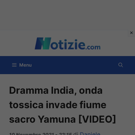
Vai
al
contenuto
Menu
Dramma India, onda
tossica invade fiume
sacro Yamuna [VIDEO]
di
Daniele
10 Novembre 2021 - 22:15