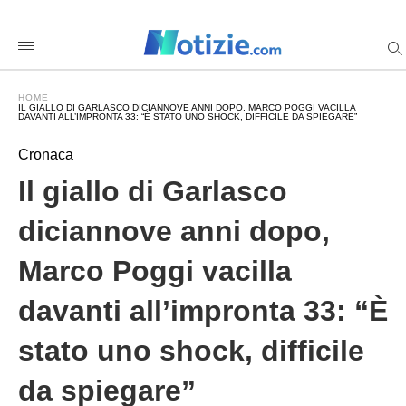
Il+giallo+di+Garlasco+diciannove+anni+dopo%2C+Marco+
notiziecom
/2026/06/06/garlasco-
marco-
poggi-
intervista-
HOME
quarto-
IL GIALLO DI GARLASCO DICIANNOVE ANNI DOPO, MARCO POGGI VACILLA
grado-
DAVANTI ALL’IMPRONTA 33: “È STATO UNO SHOCK, DIFFICILE DA SPIEGARE”
chiara/amp/
Cronaca
Il giallo di Garlasco
diciannove anni dopo,
Marco Poggi vacilla
davanti all’impronta 33: “È
stato uno shock, difficile
da spiegare”