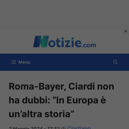
Vai
al
contenuto
Menu
Roma-Bayer, Ciardi non
ha dubbi: “In Europa è
un’altra storia”
di
Cristiano
2 Maggio 2024 - 17:32