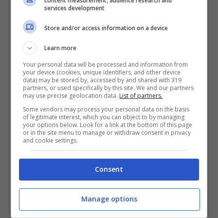
content measurement, audience research and
difetti strutturali della rosa. Ha pochi
services development
giocatori da corsa a centrocampo che c’è
Store and/or access information on a device
solo Bove. C’è meno filtro rispetto gli anni
Learn more
passati. E’ una squadra che ha imparato ad
Your personal data will be processed and information from
avere una organizzazione offensiva che
your device (cookies, unique identifiers, and other device
data) may be stored by, accessed by and shared with 319
partners, or used specifically by this site. We and our partners
permette alla squadra di creare tanto.
may use precise geolocation data.
List of partners.
Magari uscirà uno 0-0, ma aspettiamo la
Some vendors may process your personal data on the basis
of legitimate interest, which you can object to by managing
partita di stasera
“.
your options below. Look for a link at the bottom of this page
or in the site menu to manage or withdraw consent in privacy
and cookie settings.
Che idea ti sei fatto degli avversari?
Consent
“
Il Bayer è una squadra forte.
Con l’arrivo
Manage options
di Xabi Alonso ha dimostrato di costruire