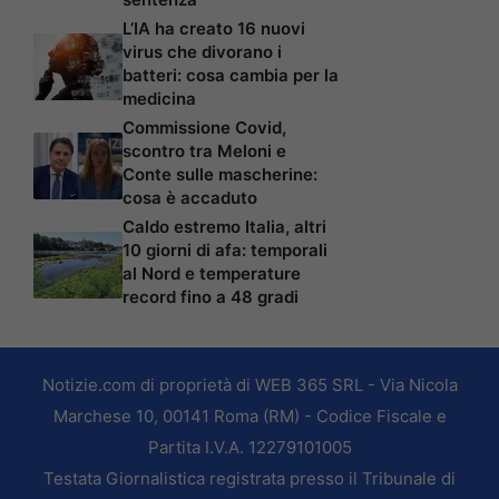
L’IA ha creato 16 nuovi
virus che divorano i
batteri: cosa cambia per la
medicina
Commissione Covid,
scontro tra Meloni e
Conte sulle mascherine:
cosa è accaduto
Caldo estremo Italia, altri
10 giorni di afa: temporali
al Nord e temperature
record fino a 48 gradi
Notizie.com di proprietà di WEB 365 SRL - Via Nicola
Marchese 10, 00141 Roma (RM) - Codice Fiscale e
Partita I.V.A. 12279101005
Testata Giornalistica registrata presso il Tribunale di