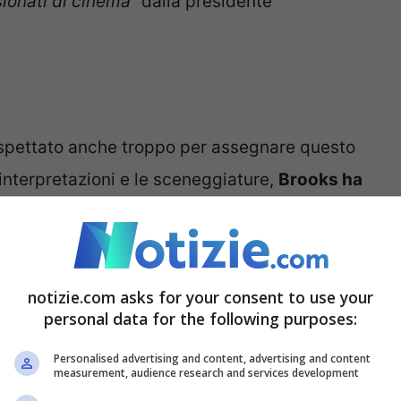
sionati di cinema
” dalla presidente
 aspettato anche troppo per assegnare questo
e interpretazioni e le sceneggiature,
Brooks ha
 cinematografica novecentesca
, influenzando
raspongono su schermo molti elementi introdotti
 in precedenza, questo Oscar punta a
notizie.com asks for your consent to use your
evuti da Brooks durante la sua gloriosa
personal data for the following purposes:
le vere e proprie perle della settima arte.
Personalised advertising and content, advertising and content
measurement, audience research and services development