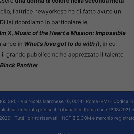
essere
una donna di colore nella seconda metà
ello, l’attrice newyorkese ha di fatto avuto
un
 Di lei ricordiamo in particolare le
m X, Music of the Heart e Mission: Impossible
ormance in
What’s love got to do with it
, in cui
, il grande pubblico ne ha apprezzato il talento
Black Panther
.
365 SRL - Via Nicola Marchese 10, 00141 Roma (RM) - Codice Fis
alistica registrata presso il Tribunale di Roma con n°208/2021 
026 - Tutti i diritti riservati - NOTIZIE.COM è marchio registrat