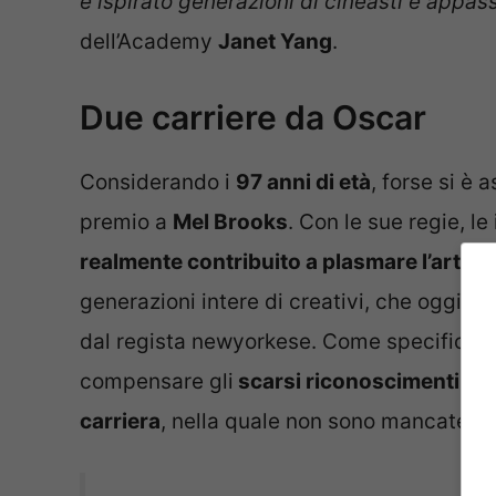
e ispirato generazioni di cineasti e appas
dell’Academy
Janet Yang
.
Due carriere da Oscar
Considerando i
97 anni di età
, forse si è
premio a
Mel Brooks
. Con le sue regie, l
realmente contribuito a plasmare l’arte
generazioni intere di creativi, che oggi t
dal regista newyorkese. Come specificato
compensare gli
scarsi riconoscimenti ric
carriera
, nella quale non sono mancate del