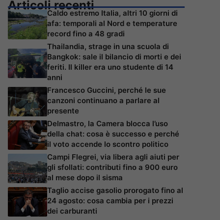
Articoli recenti
Caldo estremo Italia, altri 10 giorni di
afa: temporali al Nord e temperature
record fino a 48 gradi
Thailandia, strage in una scuola di
Bangkok: sale il bilancio di morti e dei
feriti. Il killer era uno studente di 14
anni
Francesco Guccini, perché le sue
canzoni continuano a parlare al
presente
Delmastro, la Camera blocca l’uso
della chat: cosa è successo e perché
il voto accende lo scontro politico
Campi Flegrei, via libera agli aiuti per
gli sfollati: contributi fino a 900 euro
al mese dopo il sisma
Taglio accise gasolio prorogato fino al
24 agosto: cosa cambia per i prezzi
dei carburanti