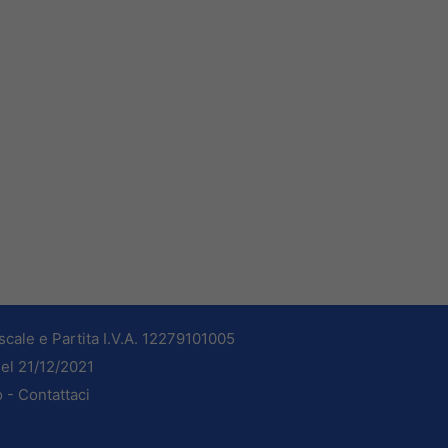
cale e Partita I.V.A. 12279101005
del 21/12/2021
o -
Contattaci