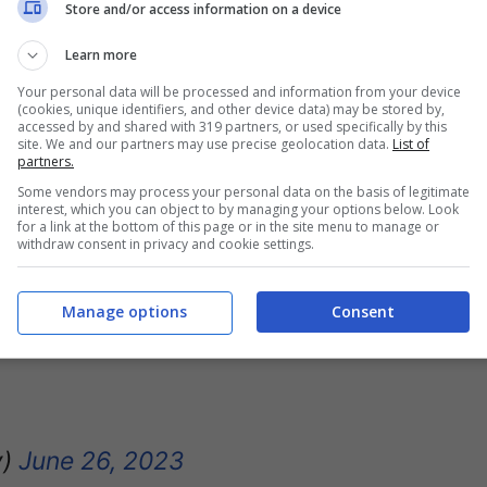
Store and/or access information on a device
ernors Award honorees:
Learn more
Your personal data will be processed and information from your device
(cookies, unique identifiers, and other device data) may be stored by,
accessed by and shared with 319 partners, or used specifically by this
site. We and our partners may use precise geolocation data.
List of
partners.
Some vendors may process your personal data on the basis of legitimate
interest, which you can object to by managing your options below. Look
for a link at the bottom of this page or in the site menu to manage or
 Humanitarian Award)
withdraw consent in privacy and cookie settings.
Manage options
Consent
s will be held on November 18th,
y)
June 26, 2023