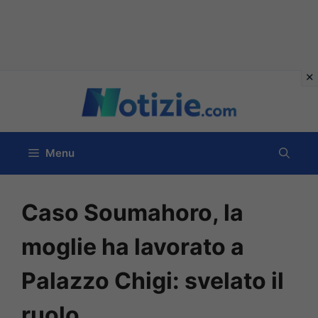
Vai
al
contenuto
Menu
Caso Soumahoro, la
moglie ha lavorato a
Palazzo Chigi: svelato il
ruolo