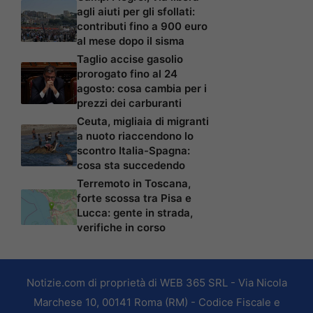
agli aiuti per gli sfollati:
contributi fino a 900 euro
al mese dopo il sisma
Taglio accise gasolio
prorogato fino al 24
agosto: cosa cambia per i
prezzi dei carburanti
Ceuta, migliaia di migranti
a nuoto riaccendono lo
scontro Italia-Spagna:
cosa sta succedendo
Terremoto in Toscana,
forte scossa tra Pisa e
Lucca: gente in strada,
verifiche in corso
Notizie.com di proprietà di WEB 365 SRL - Via Nicola
Marchese 10, 00141 Roma (RM) - Codice Fiscale e