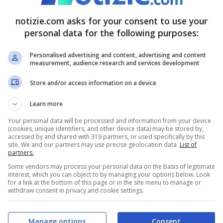
al neo Governo, guidato da Giorgia Meloni. Si
notizie.com asks for your consent to use your
e richiederla.
personal data for the following purposes:
Personalised advertising and content, advertising and content
fare per richiedere la maxi
measurement, audience research and services development
Store and/or access information on a device
Learn more
Your personal data will be processed and information from your device
(cookies, unique identifiers, and other device data) may be stored by,
accessed by and shared with 319 partners, or used specifically by this
site. We and our partners may use precise geolocation data.
List of
partners.
Some vendors may process your personal data on the basis of legitimate
interest, which you can object to by managing your options below. Look
for a link at the bottom of this page or in the site menu to manage or
withdraw consent in privacy and cookie settings.
Manage options
Consent