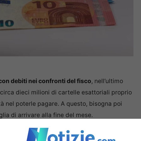
 con debiti nei confronti del fisco
, nell’ultimo
rca dieci milioni di cartelle esattoriali proprio
ltà nel poterle pagare. A questo, bisogna poi
lia di arrivare alla fine del mese.
mplicato, che però potrebbe avere qualche