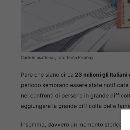
Cartelle esattoriali, foto fonte Pixabay
Pare che siano circa
23 milioni gli Italiani
periodo sembrano essere state notificate ci
nei confronti di persone in grande diffico
aggiungere la grande difficoltà delle famig
Insomma, davvero un momento storico co