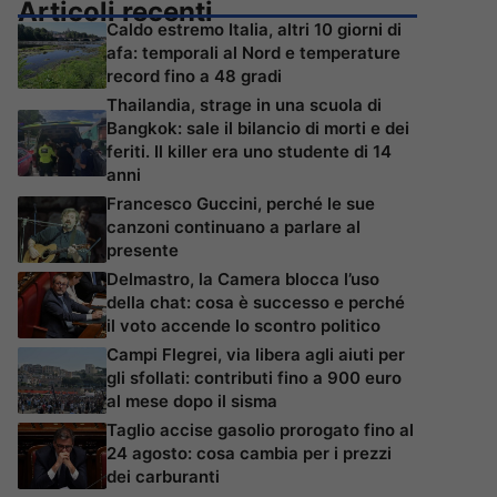
Articoli recenti
Caldo estremo Italia, altri 10 giorni di
afa: temporali al Nord e temperature
record fino a 48 gradi
Thailandia, strage in una scuola di
Bangkok: sale il bilancio di morti e dei
feriti. Il killer era uno studente di 14
anni
Francesco Guccini, perché le sue
canzoni continuano a parlare al
presente
Delmastro, la Camera blocca l’uso
della chat: cosa è successo e perché
il voto accende lo scontro politico
Campi Flegrei, via libera agli aiuti per
gli sfollati: contributi fino a 900 euro
al mese dopo il sisma
Taglio accise gasolio prorogato fino al
24 agosto: cosa cambia per i prezzi
dei carburanti