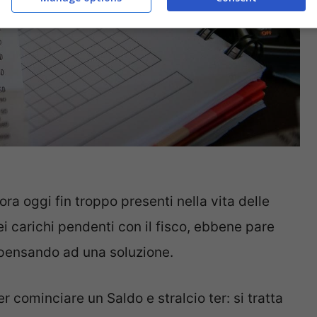
a oggi fin troppo presenti nella vita delle
ei carichi pendenti con il fisco, ebbene pare
a pensando ad una soluzione.
 cominciare un Saldo e stralcio ter: si tratta