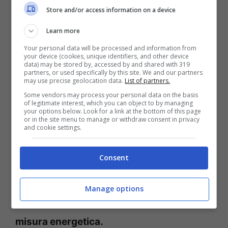
(AnsaFoto)
Store and/or access information on a device
Learn more
AltroConsumo
, risorsa da sempre al fianco
Your personal data will be processed and information from
dei risparmiatori, parte dai consigli su
your device (cookies, unique identifiers, and other device
data) may be stored by, accessed by and shared with 319
partners, or used specifically by this site. We and our partners
installazione e utilizzo degli apparecchi.
may use precise geolocation data.
List of partners.
Un modo per limitare le spese e capire
Some vendors may process your personal data on the basis
of legitimate interest, which you can object to by managing
come ridurre l’impatto della
bolletta
. Il
your options below. Look for a link at the bottom of this page
or in the site menu to manage or withdraw consent in privacy
and cookie settings.
primo suggerimento è valutare la
grandezza della stanza scegliendo la
Consent
potenza necessaria in una speciale tabella
stabilita dalla
BTU (British Termal Unit)
Manage options
usata dai paesi anglosassoni come
unita di
misura energetica.