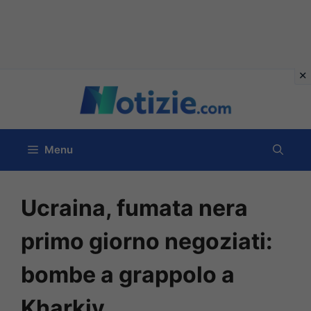
Vai
al
contenuto
Menu
Ucraina, fumata nera
primo giorno negoziati:
bombe a grappolo a
Kharkiv