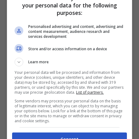
che non accetteranno mai le loro tattiche
your personal data for the following
purposes:
intimidatorie.
Personalised advertising and content, advertising and
content measurement, audience research and
Negoziato Ucraina-Russia,
services development
nulla di fatto
Store and/or access information on a device
Learn more
Your personal data will be processed and information from
your device (cookies, unique identifiers, and other device
data) may be stored by, accessed by and shared with 319
partners, or used specifically by this site. We and our partners
may use precise geolocation data.
List of partners.
Some vendors may process your personal data on the basis
of legitimate interest, which you can object to by managing
your options below. Look for a link at the bottom of this page
or in the site menu to manage or withdraw consent in privacy
and cookie settings.
Negoziati Ucraina-Russia (Ansa Foto)