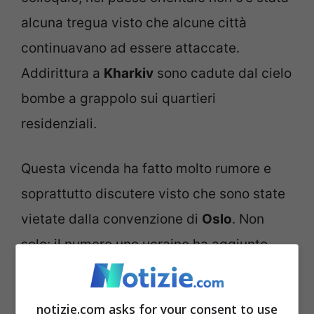
alcuna tregua visto che alcune città
continuavano ad essere attaccate.
Addirittura a
Kharkiv
sono cadute dal cielo
bombe a grappolo sui quartieri
residenziali.
Questa vicenda ha fatto molto rumore e
soprattutto discutere visto che sono state
vietate dalla convenzione di
Oslo
. Non
solo: il numero uno ucraino ha aggiunto
inoltre che i loro avversari stanno
cercando di fare pressione in tutti i modi e
notizie.com asks for your consent to use