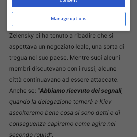
Consent
Come riportato in precedenza dal primo
Manage options
incontro è uscita una fumata nera.
Zelensky ci ha tenuto a ribadire che si
aspettava un negoziato leale, una sorta di
tregua nel suo paese. Mentre suoi alcuni
membri discutevano con i russi, alcune
città continuavano ad essere attaccate.
Anche se: “
Abbiamo ricevuto dei segnali
,
quando la delegazione tornerà a Kiev
ascolteremo bene cosa si sono detti e di
conseguenza capiremo come agire nel
secondo round
“.