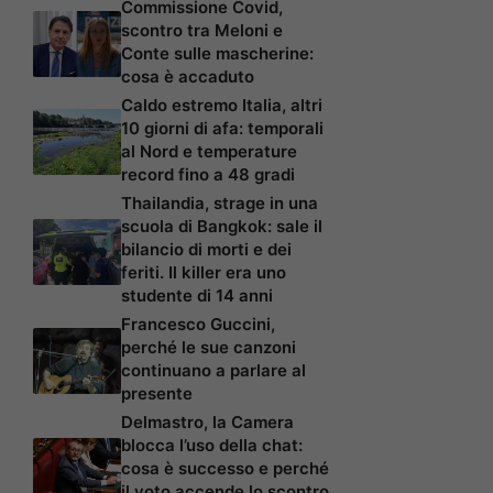
Commissione Covid,
scontro tra Meloni e
Conte sulle mascherine:
cosa è accaduto
Caldo estremo Italia, altri
10 giorni di afa: temporali
al Nord e temperature
record fino a 48 gradi
Thailandia, strage in una
scuola di Bangkok: sale il
bilancio di morti e dei
feriti. Il killer era uno
studente di 14 anni
Francesco Guccini,
perché le sue canzoni
continuano a parlare al
presente
Delmastro, la Camera
blocca l’uso della chat:
cosa è successo e perché
il voto accende lo scontro