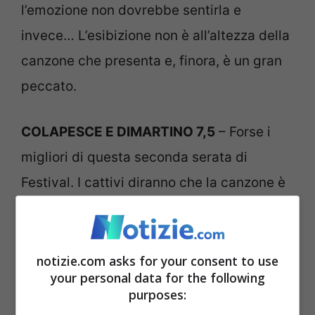
l’emozione non dovrebbe sentirla e
invece… L’esibizione non è all’altezza della
canzone che presenta e, finora, è un gran
peccato.
COLAPESCE E DIMARTINO 7,5
– Forse i
migliori di questa seconda serata di
Festival. I cattivi diranno che la canzone è
un po’ troppo simile a Musica
leggerissima, ma il pezzo c’è ed è una
bomba vera e propria e l’Ariston apprezza.
notizie.com asks for your consent to use
your personal data for the following
purposes:
SHARI 5,5
– Di poco sotto la sufficienza ed