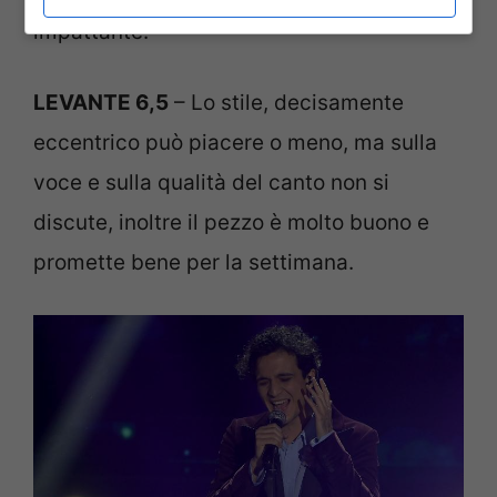
impattante.
LEVANTE 6,5
– Lo stile, decisamente
eccentrico può piacere o meno, ma sulla
voce e sulla qualità del canto non si
discute, inoltre il pezzo è molto buono e
promette bene per la settimana.