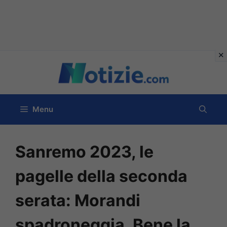
Vai
al
contenuto
Menu
Sanremo 2023, le
pagelle della seconda
serata: Morandi
spadroneggia. Bene la