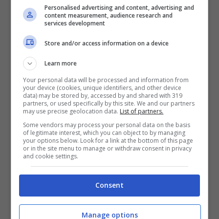
Personalised advertising and content, advertising and
è un peccato. La canzone non è un
content measurement, audience research and
services development
granché, ma lei è molto brava ed ha una
Store and/or access information on a device
voce molto potente, il mezzo punto in
meno è per qualche errore dato
Learn more
dall’emozione.
Your personal data will be processed and information from
your device (cookies, unique identifiers, and other device
data) may be stored by, accessed by and shared with 319
partners, or used specifically by this site. We and our partners
Sanremo 2023, Madame
may use precise geolocation data.
List of partners.
Some vendors may process your personal data on the basis
delude
of legitimate interest, which you can object to by managing
your options below. Look for a link at the bottom of this page
or in the site menu to manage or withdraw consent in privacy
and cookie settings.
MADAME 5
– Le premesse non erano delle
migliori e la canzone ha confermato tutti i
Consent
cattivi presagi, manca mordente e anche
la sua presenza sul palco è meno
Manage options