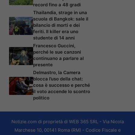
record fino a 48 gradi
Thailandia, strage in una
scuola di Bangkok: sale il
bilancio di morti e dei
feriti. Il killer era uno
studente di 14 anni
Francesco Guccini,
perché le sue canzoni
continuano a parlare al
presente
Delmastro, la Camera
blocca l’uso della chat:
cosa è successo e perché
il voto accende lo scontro
politico
Notizie.com di proprietà di WEB 365 SRL - Via Nicola
Marchese 10, 00141 Roma (RM) - Codice Fiscale e