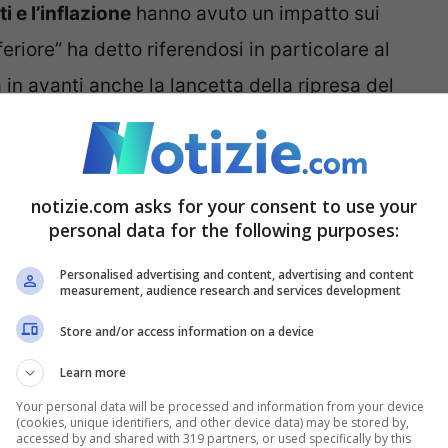
 e l’inflazione
hanno avuto un impatto sui
riore” ha detto riferendosi in particolare al
a in avanti anche la lancetta della ripresa del
l 2023 e non più alla prima.
Analisti a parte,
a qui alla fine dell’anno e per il prossimo
notizie.com asks for your consent to use your
personal data for the following purposes:
e Apple, sale Xiaomi
Personalised advertising and content, advertising and content
measurement, audience research and services development
lioni di smartphone entro la fine dell’anno
e
Store and/or access information on a device
l prossimo anno in particolare, la società ha
Learn more
perché le condizioni di mercato non dovrebbero
Your personal data will be processed and information from your device
(cookies, unique identifiers, and other device data) may be stored by,
o in tutto il mondo, tirano venti di recessione e
accessed by and shared with 319 partners, or used specifically by this