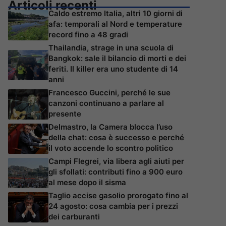
Articoli recenti
Caldo estremo Italia, altri 10 giorni di
afa: temporali al Nord e temperature
record fino a 48 gradi
Thailandia, strage in una scuola di
Bangkok: sale il bilancio di morti e dei
feriti. Il killer era uno studente di 14
anni
Francesco Guccini, perché le sue
canzoni continuano a parlare al
presente
Delmastro, la Camera blocca l’uso
della chat: cosa è successo e perché
il voto accende lo scontro politico
Campi Flegrei, via libera agli aiuti per
gli sfollati: contributi fino a 900 euro
al mese dopo il sisma
Taglio accise gasolio prorogato fino al
24 agosto: cosa cambia per i prezzi
dei carburanti