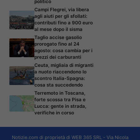
politico
Campi Flegrei, via libera
agli aiuti per gli sfollati:
contributi fino a 900 euro
al mese dopo il sisma
Taglio accise gasolio
prorogato fino al 24
agosto: cosa cambia per i
prezzi dei carburanti
Ceuta, migliaia di migranti
a nuoto riaccendono lo
scontro Italia-Spagna:
cosa sta succedendo
Terremoto in Toscana,
forte scossa tra Pisa e
Lucca: gente in strada,
verifiche in corso
Notizie.com di proprietà di WEB 365 SRL - Via Nicola