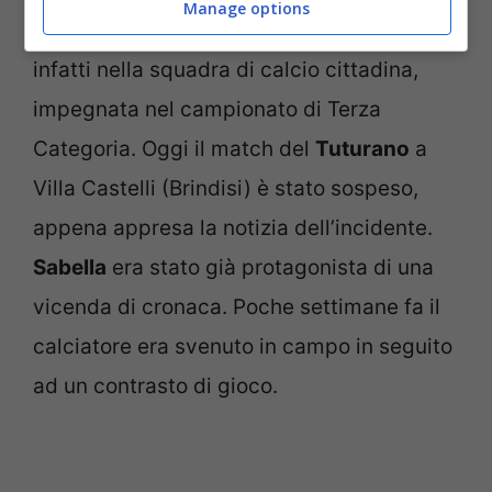
Manage options
conosciuto in tutta la Puglia. Giocava
infatti nella squadra di calcio cittadina,
impegnata nel campionato di Terza
Categoria. Oggi il match del
Tuturano
a
Villa Castelli (Brindisi) è stato sospeso,
appena appresa la notizia dell’incidente.
Sabella
era stato già protagonista di una
vicenda di cronaca. Poche settimane fa il
calciatore era svenuto in campo in seguito
ad un contrasto di gioco.