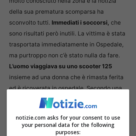
molto conosciuto nella zona e la notizia
della sua prematura scomparsa ha
sconvolto tutti.
Immediati i soccorsi,
che
sono risultati però inutili. La vittima è stata
trasportata immediatamente in Ospedale,
ma purtroppo non c’è stato nulla da fare.
L’uomo viaggiava su uno scooter 125
insieme ad una donna che è rimasta ferita
ed è ricoverata in ospedale. Secondo una
prima ricostruzione delle forze dell’ordine
non ci sarebbero altri veicoli coinvolti nel
notizie.com asks for your consent to use
sinistro.
your personal data for the following
purposes: