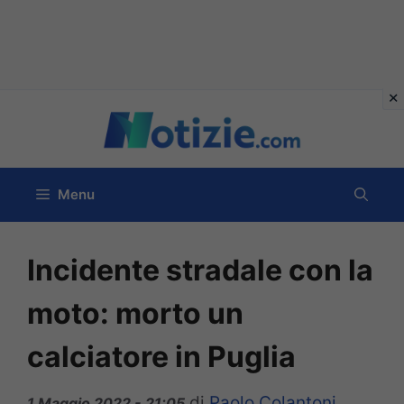
Vai
al
contenuto
Menu
Incidente stradale con la
moto: morto un
calciatore in Puglia
di
Paolo Colantoni
1 Maggio 2022 - 21:05