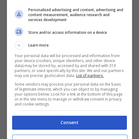
Sono ancora in corso degli accertamenti
Personalised advertising and content, advertising and
content measurement, audience research and
per verificare se l’uomo possa aver avuto
services development
un malore durante la guida. L’autopsia
Store and/or access information on a device
chiarirà in modo definitivo la dinamica e le
Learn more
cause del decesso.
Sul posto i sanitari del
Your personal data will be processed and information from
118,
gli agenti della
Polizia Locale di San
your device (cookies, unique identifiers, and other device
data) may be stored by, accessed by and shared with 319
partners, or used specifically by this site. We and our partners
Pietro
ed i carabinieri. Per i rilievi è stata
may use precise geolocation data.
List of partners.
disposta la chiusura della strada in
Some vendors may process your personal data on the basis
of legitimate interest, which you can object to by managing
entrambi i sensi di marcia, con inevitabili
your options below. Look for a link at the bottom of this page
or in the site menu to manage or withdraw consent in privacy
and cookie settings.
problemi sul tratto stradale.
Consent
L’uomo
si chiamava Gianni Sabella
, e come
detto, si trattava di un calciatore molto