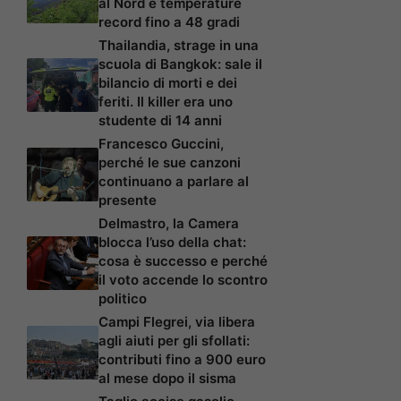
al Nord e temperature
record fino a 48 gradi
Thailandia, strage in una
scuola di Bangkok: sale il
bilancio di morti e dei
feriti. Il killer era uno
studente di 14 anni
Francesco Guccini,
perché le sue canzoni
continuano a parlare al
presente
Delmastro, la Camera
blocca l’uso della chat:
cosa è successo e perché
il voto accende lo scontro
politico
Campi Flegrei, via libera
agli aiuti per gli sfollati:
contributi fino a 900 euro
al mese dopo il sisma