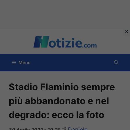
Vai
al
contenuto
Menu
Stadio Flaminio sempre
più abbandonato e nel
degrado: ecco la foto
di
Daniele
30 Aprile 2022 - 19:18