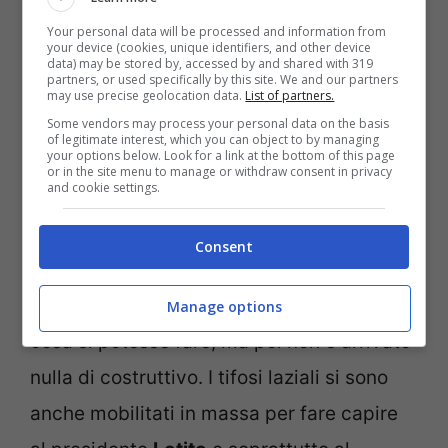
ma alla fine, vedendo come si è evoluta la
Your personal data will be processed and information from
your device (cookies, unique identifiers, and other device
situazione, quelle di
Lotito
sono sembrate
data) may be stored by, accessed by and shared with 319
partners, or used specifically by this site. We and our partners
parole di propaganda
. E’ vero che il
may use precise geolocation data.
List of partners.
presidente ha portato avanti degli studi
Some vendors may process your personal data on the basis
of legitimate interest, which you can object to by managing
your options below. Look for a link at the bottom of this page
specialistici per capire le condizioni del
or in the site menu to manage or withdraw consent in privacy
and cookie settings.
cemento armato, ad esempio, ma ha anche
studiato le piante e fatto visitare da
Consent
ingegneri, architetti e geometri l’impianto.
Insomma, ci ha speso dei soldi per capire
Manage options
cosa si potesse fare, ma poi non è arrivato
nulla di costruttivo. I tifosi laziali si sono
anche mobilitati in massa per fare capire