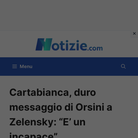
Vai
al
contenuto
Menu
Cartabianca, duro
messaggio di Orsini a
Zelensky: “E’ un
incapace”