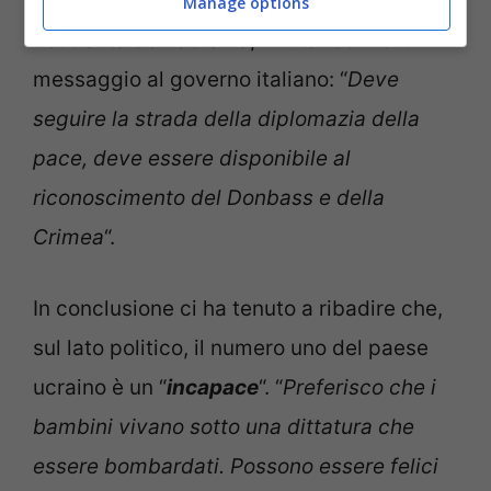
rinunciare alla Nato e dichiarare la
Manage options
neutralità dell’Ucraina, rifiutando. Poi un
messaggio al governo italiano: “
Deve
seguire la strada della diplomazia della
pace, deve essere disponibile al
riconoscimento del Donbass e della
Crimea
“.
In conclusione ci ha tenuto a ribadire che,
sul lato politico, il numero uno del paese
ucraino è un “
incapace
“. “
Preferisco che i
bambini vivano sotto una dittatura che
essere bombardati. Possono essere felici