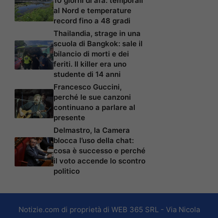
10 giorni di afa: temporali
al Nord e temperature
record fino a 48 gradi
Thailandia, strage in una
scuola di Bangkok: sale il
bilancio di morti e dei
feriti. Il killer era uno
studente di 14 anni
Francesco Guccini,
perché le sue canzoni
continuano a parlare al
presente
Delmastro, la Camera
blocca l’uso della chat:
cosa è successo e perché
il voto accende lo scontro
politico
Notizie.com di proprietà di WEB 365 SRL - Via Nicola