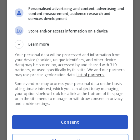
Personalised advertising and content, advertising and
content measurement, audience research and
services development
Store and/or access information on a device
Learn more
Your personal data will be processed and information from
your device (cookies, unique identifiers, and other device
data) may be stored by, accessed by and shared with 319
Alessandro Orsini (Ansa Foto)
partners, or used specifically by this site. We and our partners
may use precise geolocation data.
List of partners.
Ha ricordato che pochi giorni prima
Some vendors may process your personal data on the basis
of legitimate interest, which you can object to by managing
your options below. Look for a link at the bottom of this page
dell’invasione russa il cancelliere tedesco,
or in the site menu to manage or withdraw consent in privacy
and cookie settings.
Olaf Scholz
, aveva cercato inutilmente la
via della mediazione. In quel caso, per
Consent
Orsini, lo stesso Zelensky avrebbe dovuto