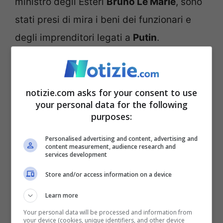
ministro degli Esteri
Bruno Le Marie
, sono
stati presi di mira i beni dei funzionari e
degli imprenditori legati a
Putin
.
Putin aveva spostato il suo
yacht due settimane prima
notizie.com asks for your consent to use
your personal data for the following
dell’invasione
purposes:
Personalised advertising and content, advertising and
content measurement, audience research and
services development
Store and/or access information on a device
Learn more
Your personal data will be processed and information from
your device (cookies, unique identifiers, and other device