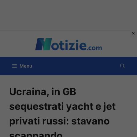
Vai
al
contenuto
Menu
Ucraina, in GB
sequestrati yacht e jet
privati russi: stavano
scappando