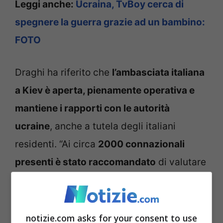
Leggi anche:
Ucraina, TvBoy cerca di
spegnere la guerra grazie ad un bambino:
FOTO
Draghi ha riferito che
l’ambasciata italiana
a Kiev è aperta, pienamente operativa e
mantiene i rapporti con le autorità
ucraine
, anche a tutela degli italiani
residenti. “Ai circa
2000 connazionali
presenti è stato raccomandato
di valutare
con estrema cautela gli spostamenti via
terra dentro e fuori il paese. Alla luce della
chiusura dello spazio aerea, stiamo
notizie.com asks for your consent to use