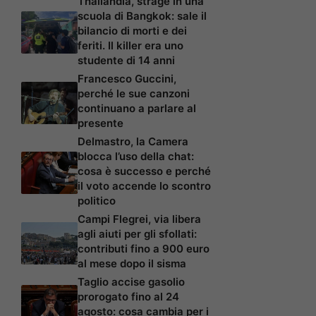
Thailandia, strage in una
scuola di Bangkok: sale il
bilancio di morti e dei
feriti. Il killer era uno
studente di 14 anni
Francesco Guccini,
perché le sue canzoni
continuano a parlare al
presente
Delmastro, la Camera
blocca l’uso della chat:
cosa è successo e perché
il voto accende lo scontro
politico
Campi Flegrei, via libera
agli aiuti per gli sfollati:
contributi fino a 900 euro
al mese dopo il sisma
Taglio accise gasolio
prorogato fino al 24
agosto: cosa cambia per i