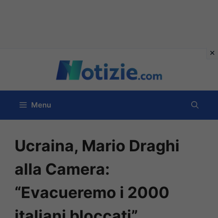
Vai
al
contenuto
Menu
Ucraina, Mario Draghi
alla Camera:
“Evacueremo i 2000
italiani bloccati”