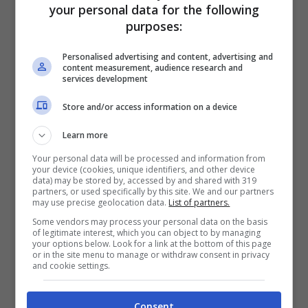
your personal data for the following
pianificando in coordinamento
purposes:
un’evacuazione in condizioni di sicurezza”,
Personalised advertising and content, advertising and
ha detto Draghi. Poi ha proseguito:
“L’Italia
content measurement, audience research and
services development
condanna con assoluta fermezza
Store and/or access information on a device
l’invasione russa: l’attacco è una violazione
Learn more
dei trattati e dei fondamentali valori
Your personal data will be processed and information from
europei. Voglio esprimere solidarietà alla
your device (cookies, unique identifiers, and other device
data) may be stored by, accessed by and shared with 319
popolazione ucraina e al presidente
partners, or used specifically by this site. We and our partners
may use precise geolocation data.
List of partners.
Zelensky. Il ritorno della guerra non può
Some vendors may process your personal data on the basis
of legitimate interest, which you can object to by managing
essere ammessa, l’operazione è a lungo
your options below. Look for a link at the bottom of this page
or in the site menu to manage or withdraw consent in privacy
premeditata. Ho la sensazione di essere
and cookie settings.
solo allo stato iniziale di un
profondo
Consent