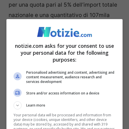
per una quota pari al 5% dell’import totale
nazionale e una quantitativo di 107mila
tonnellate nei primi dieci mesi del 2021. Un
valore quasi doppio rispetto a quello
notizie.com asks for your consent to use
proveniente dalla Russia (44mila
your personal data for the following
tonnellate) dalla quale arriva anche il
purposes:
grano duro per la pasta (36mila
Personalised advertising and content, advertising and
tonnellate).
content measurement, audience research and
services development
Store and/or access information on a device
Leggi anche:
Russia, Putin fa crollare
Learn more
anche la Borsa: mai così in crisi il rublo
Your personal data will be processed and information from
your device (cookies, unique identifiers, and other device
data) may be stored by, accessed by and shared with 319
partners, or used specifically by this site. We and our partners