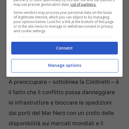
may use precise geolocation data.
List of partners.
Some vendors may process your personal data on the basis
of legitimate interest, which you can object to by managing
your options below. Look for a link at the bottom of this page
or in the site menu to manage or withdraw consent in privacy
and cookie settings.
Consent
Manage options
A preoccupare – sottolinea la Coldiretti – è
il fatto che il conflitto possa danneggiare
le infrastrutture e bloccare le spedizioni
dai porti del Mar Nero con un crollo delle
disponibilità sui mercati mondiali e il