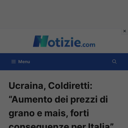
Vai
al
contenuto
Menu
Ucraina, Coldiretti:
“Aumento dei prezzi di
grano e mais, forti
conseguenze per Italia”