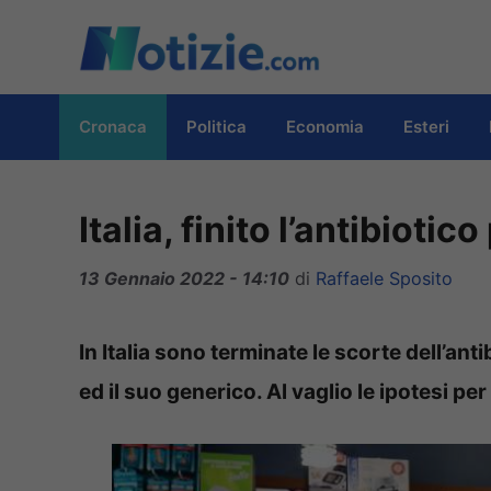
Vai
al
contenuto
Cronaca
Politica
Economia
Esteri
Italia, finito l’antibiotic
13 Gennaio 2022 - 14:10
di
Raffaele Sposito
In Italia sono terminate le scorte dell’ant
ed il suo generico. Al vaglio le ipotesi p