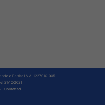
cale e Partita I.V.A. 12279101005
del 21/12/2021
o -
Contattaci