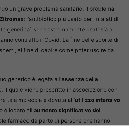
ando un grave problema sanitario. Il problema
 Zitromax
: l’antibiotico più usato per i malati di
arte generica) sono estremamente usati sia a
nno contratto il Covid. La fine delle scorte di
sperti, al fine di capire come poter uscire da
o generico è legata all’
assenza della
, il quale viene prescritto in associazione con
ire tale molecola è dovuta all’
utilizzo intensivo
 è legato all’
aumento significativo dei
 tale farmaco da parte di persone che hanno