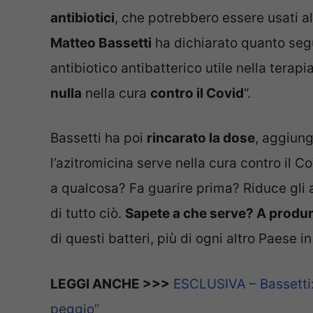
antibiotici
, che potrebbero essere usati a
Matteo Bassetti
ha dichiarato quanto segue
antibiotico antibatterico utile nella terapi
nulla
nella cura
contro il Covid
“.
Bassetti ha poi
rincarato la dose
, aggiung
l’azitromicina serve nella cura contro il 
a qualcosa? Fa guarire prima? Riduce gli 
di tutto ciò.
Sapete a che serve? A produrr
di questi batteri, più di ogni altro Paese i
LEGGI ANCHE >>>
ESCLUSIVA – Bassetti:
peggio”