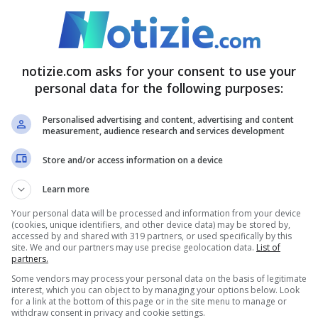
ane.
i-Bassetti: idee opposte su obbligo vaccino a
notizie.com asks for your consent to use your
personal data for the following purposes:
Personalised advertising and content, advertising and content
co sono utilizzati nella terapia contro il Covid a
measurement, audience research and services development
hanno dimostrato l’
efficacia del farmaco contro
Store and/or access information on a device
 dovute a batteri, nonché come
Learn more
a quanto riportato ultimamente, l’
Agenzia
Your personal data will be processed and information from your device
ncanza del medicinale nelle farmacie.
(cookies, unique identifiers, and other device data) may be stored by,
accessed by and shared with 319 partners, or used specifically by this
site. We and our partners may use precise geolocation data.
List of
partners.
Some vendors may process your personal data on the basis of legitimate
interest, which you can object to by managing your options below. Look
for a link at the bottom of this page or in the site menu to manage or
withdraw consent in privacy and cookie settings.