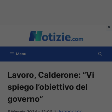
Vai
al
contenuto
Menu
Lavoro, Calderone: “Vi
spiego l’obiettivo del
governo”
di
Francesco
5 Maggio 2024 - 12:00