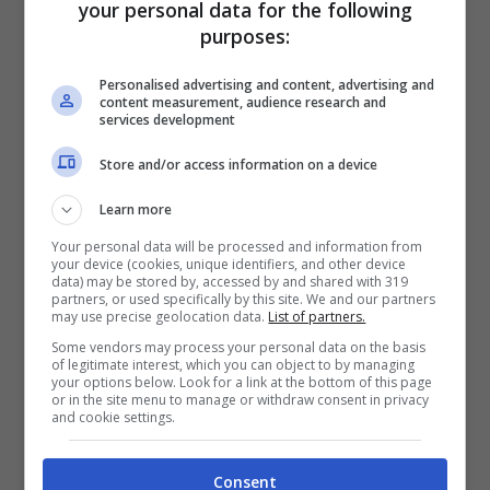
your personal data for the following
vero obiettivo
di questo esecutivo. Il
purposes:
governo punta ad inserire nel mondo del
Personalised advertising and content, advertising and
lavoro tutte le categorie che negli ultimi
content measurement, audience research and
services development
anni si sono trovate ai margini. Stiamo
Store and/or access information on a device
parlando naturalmente di donne e giovani.
Learn more
La titolare del ministro del Lavoro, inoltre,
Your personal data will be processed and information from
your device (cookies, unique identifiers, and other device
sottolinea come
l’aumento
data) may be stored by, accessed by and shared with 319
partners, or used specifically by this site. We and our partners
dell’occupazione registrato in questi
may use precise geolocation data.
List of partners.
Some vendors may process your personal data on the basis
ultimi mesi è dovuto anche alla fine del
of legitimate interest, which you can object to by managing
your options below. Look for a link at the bottom of this page
reddito di cittadinanza.
Vedremo se ora lo
or in the site menu to manage or withdraw consent in privacy
and cookie settings.
stop alla misura consentirà anche a donne
e giovani di inserirsi con maggiore facilità
Consent